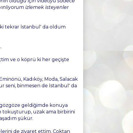
ınırı olduğu için videoyu sadece
ayınlıyorum izlemek isteyenler
 ki tekrar İstanbul' da oldum
.
tim ve o köprü ki her geçişte
, Eminönü, Kadıköy, Moda, Salacak
ur seni, binmesen de İstanbul' da
p, gözgöze geldiğimde konuya
okuşturup, uzak ama birbirini
yaşadım şükür.
erini de ziyaret ettim. Çoktan