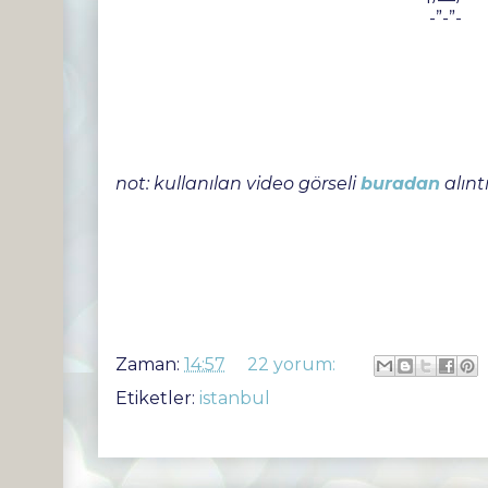
-”-”-
not: kullanılan video görseli
buradan
alıntı
Zaman:
14:57
22 yorum:
Etiketler:
istanbul