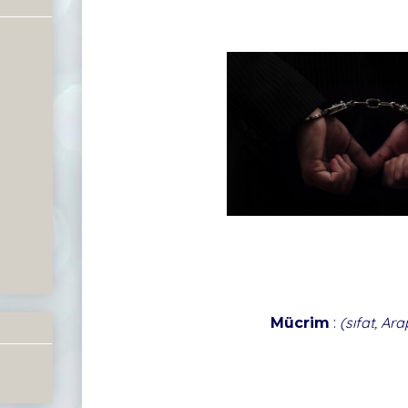
:
(sıfat, Ar
Mücrim