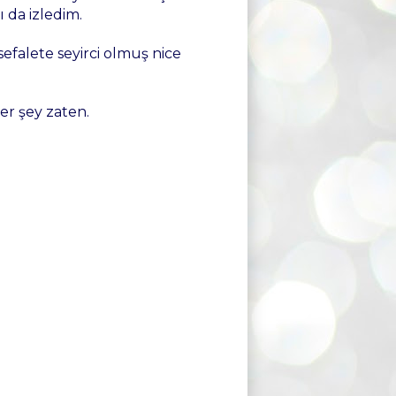
ı da izledim.
sefalete seyirci olmuş nice
er şey zaten.