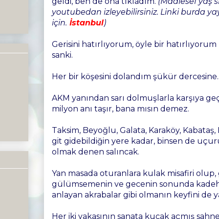
geldi, ben de ona tıkladım.
(Maalesef yaş s
youtubedan izleyebilirsiniz. Linki burda y
için.
İstanbul
)
Gerisini hatırlıyorum, öyle bir hatırlıyorum
sanki.
Her bir köşesini dolandım şükür dercesine..
AKM yanından sarı dolmuşlarla karşıya geç
milyon anı taşır, bana mısın demez.
Taksim, Beyoğlu, Galata, Karaköy, Kabataş
git gidebildiğin yere kadar, binsen de uçur
olmak denen salıncak.
Yan masada oturanlara kulak misafiri olu
gülümsemenin ve gecenin sonunda kadeh t
anlayan akrabalar gibi olmanın keyfini de 
Her iki yakasının sanata kucak açmış sahnel