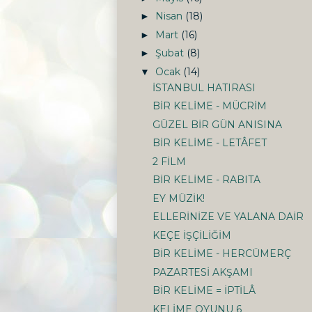
Nisan
(18)
►
Mart
(16)
►
Şubat
(8)
►
Ocak
(14)
▼
İSTANBUL HATIRASI
BİR KELİME - MÜCRİM
GÜZEL BİR GÜN ANISINA
BİR KELİME - LETÂFET
2 FİLM
BİR KELİME - RABITA
EY MÜZİK!
ELLERİNİZE VE YALANA DAİR
KEÇE İŞÇİLİĞİM
BİR KELİME - HERCÜMERÇ
PAZARTESİ AKŞAMI
BİR KELİME = İPTİLÂ
KELİME OYUNU 6