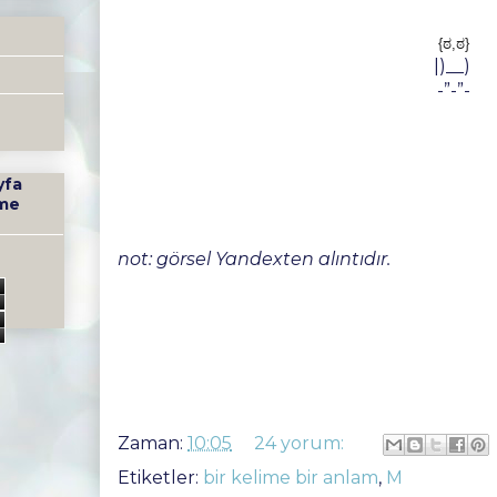
{ಠ,ಠ}
|)__)
-”-”-
yfa
me
not: görsel Yandexten alıntıdır.
Zaman:
10:05
24 yorum:
Etiketler:
bir kelime bir anlam
,
M