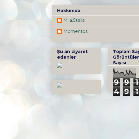
Hakkımda
Miia.Stella
Momentos
Şu an ziyaret
Toplam Sa
edenler
Görüntüle
Sayısı
9
9
1
4
9
1