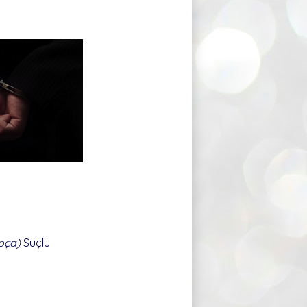
apça)
Suçlu