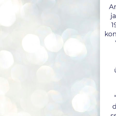
An
j
1
kon
d
ş