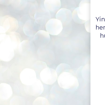
Yin
hem
h