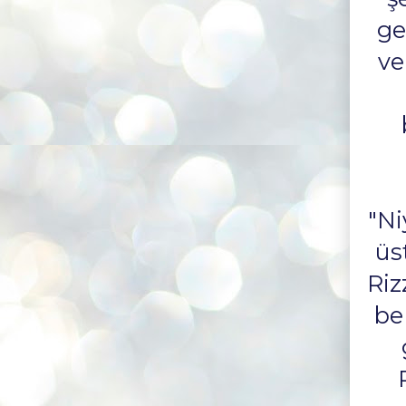
ge
ve
"Ni
üs
Riz
be