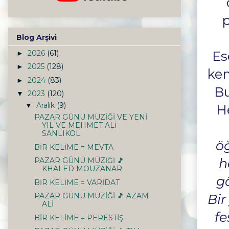
p
Blog Arşivi
Es
2026
(61)
►
2025
(128)
►
ken
2024
(83)
►
Bu
2023
(120)
▼
Aralık
(9)
▼
H
PAZAR GÜNÜ MÜZİĞİ VE YENİ
YIL VE MEHMET ALİ
SANLIKOL
ö
BİR KELİME = MEVTA
h
PAZAR GÜNÜ MÜZİĞİ 🎵
KHALED MOUZANAR
g
BİR KELİME = VARİDAT
Bir
PAZAR GÜNÜ MÜZİĞİ 🎵 AZAM
ALİ
fe
BİR KELİME = PERESTİŞ