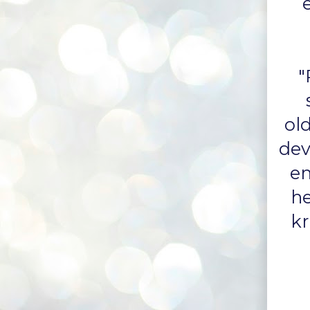
"
ol
dev
en
he
kr