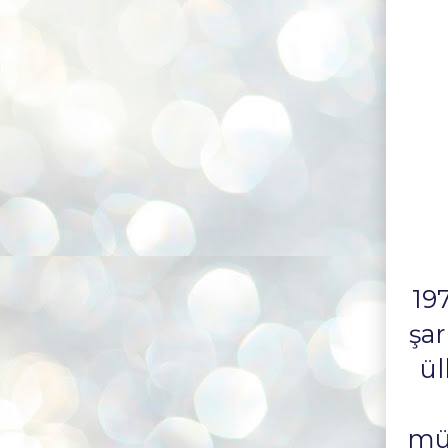
19
şar
ül
müz