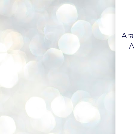
Ara
A