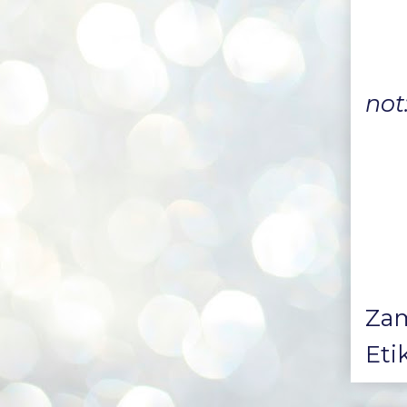
not:
Za
Eti