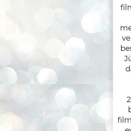
fi
met
ve
be
J
d
2
fil
e