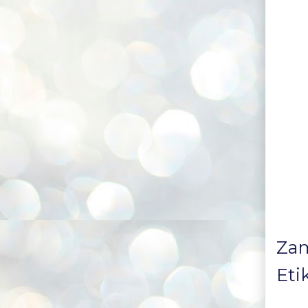
Za
Eti