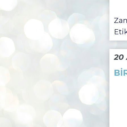
Za
Eti
20
Bİ