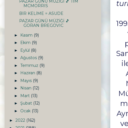
PAZAR GÜNÜ MÜZİĞİ 🎵 TIM
tur
MCMORRIS
BİR KELİME = ASUDE
PAZAR GÜNÜ MÜZİĞİ 🎵
199
GORAN BREGOVIC
Kasım
(9)
►
Ekim
(9)
►
Eylül
(8)
►
San
Ağustos
(9)
►
i
Temmuz
(9)
►
Haziran
(8)
►
Mayıs
(9)
►
Nisan
(12)
►
Mü
Mart
(13)
►
mü
Şubat
(12)
►
Ocak
(13)
►
Ayn
2022
(162)
►
ve
2021
(188)
►