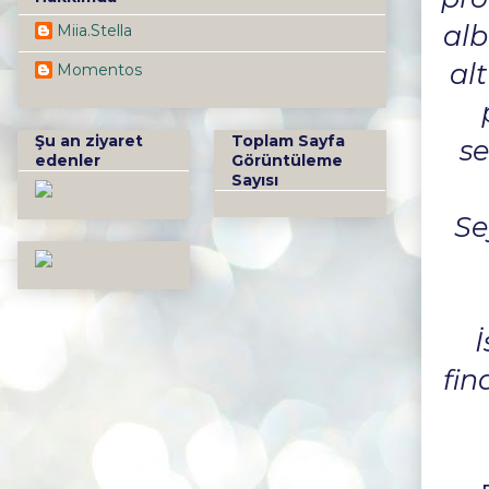
alb
Miia.Stella
alt
Momentos
Şu an ziyaret
Toplam Sayfa
se
edenler
Görüntüleme
Sayısı
Se
İ
fin