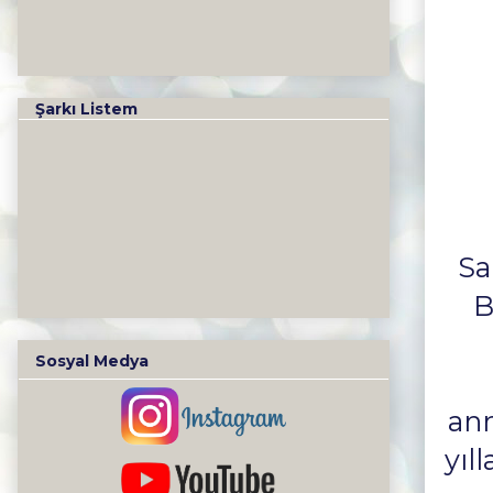
Şarkı Listem
Sa
B
Sosyal Medya
ann
yıl