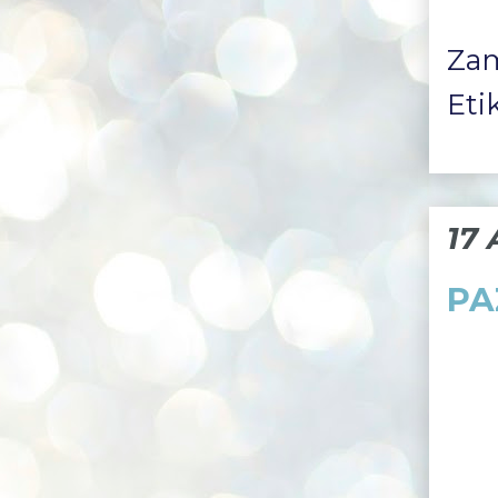
Za
Eti
17 
PA