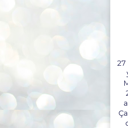
27 
M
a
Ça