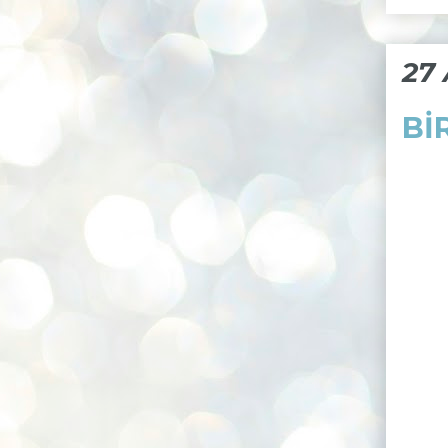
27
Bİ