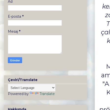
Ad
ke
z
E-posta
*
T
ça
Mesaj
*
k
M
am
Çeviri/Translate
"A
K
Powered by
Translate
prö
Hakkımda