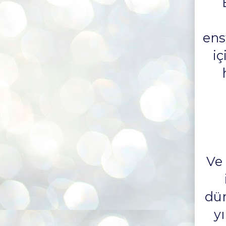
ens
iç
Ve 
dün
y