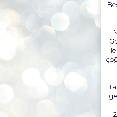
Bes
M
Ge
il
çoğ
Ta
ge
2