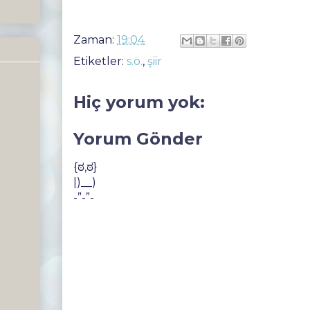
Zaman:
19:04
Etiketler:
s.ö.
,
şiir
Hiç yorum yok:
Yorum Gönder
{ಠ,ಠ}
|)__)
-”-”-