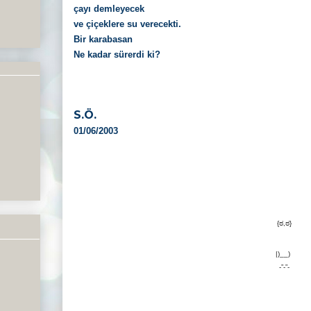
çayı demleyecek
ve çiçeklere su verecekti.
Bir karabasan
Ne kadar sürerdi ki?
S.Ö.
01/06/2003
{ಠ,ಠ}
|)__)
-”-”-