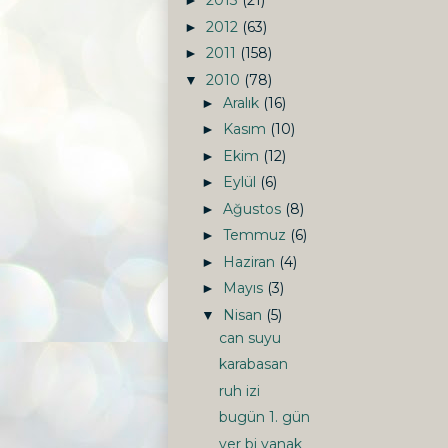
2013
(21)
►
2012
(63)
►
2011
(158)
►
2010
(78)
▼
Aralık
(16)
►
Kasım
(10)
►
Ekim
(12)
►
Eylül
(6)
►
Ağustos
(8)
►
Temmuz
(6)
►
Haziran
(4)
►
Mayıs
(3)
►
Nisan
(5)
▼
can suyu
karabasan
ruh izi
bugün 1. gün
ver bi yanak