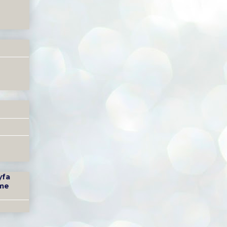
yfa
me