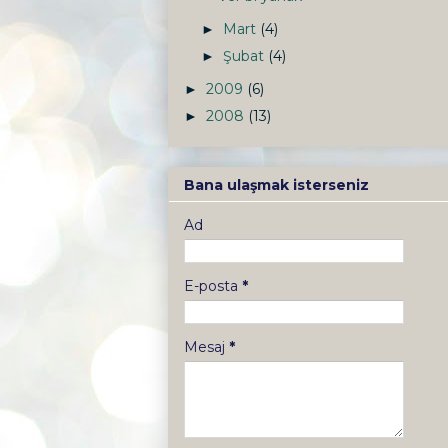
Mart
(4)
►
Şubat
(4)
►
2009
(6)
►
2008
(13)
►
Bana ulaşmak isterseniz
Ad
E-posta
*
Mesaj
*