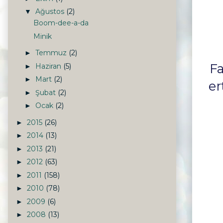
Ağustos
(2)
▼
Boom-dee-a-da
Minik
Temmuz
(2)
►
F
Haziran
(5)
►
Mart
(2)
►
er
Şubat
(2)
►
Ocak
(2)
►
2015
(26)
►
2014
(13)
►
2013
(21)
►
2012
(63)
►
2011
(158)
►
2010
(78)
►
2009
(6)
►
2008
(13)
►