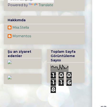
Powered by
Translate
Hakkımda
Miia.Stella
Momentos
Şu an ziyaret
Toplam Sayfa
edenler
Görüntüleme
Sayısı
1
0
0
1
1
6
8