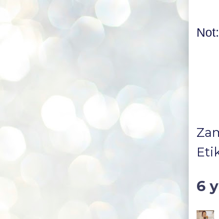
Not:
Za
Eti
6 