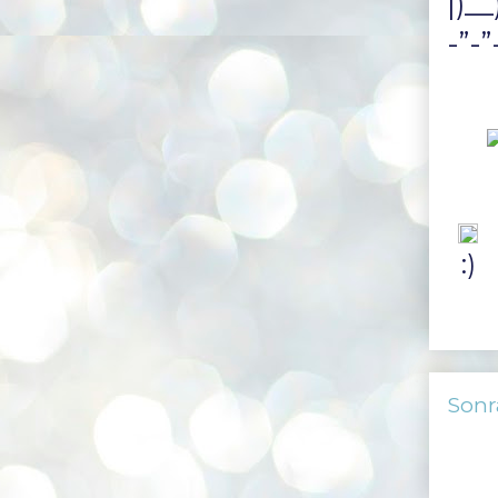
|)__
-”-”
:)
Sonr