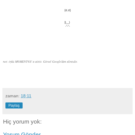
{ಠ,ಠ}
|)__)
-”-”-
not: öykü
M
©
M
ENT
©
S' a aittir. Görsel Google'dan alıntıdır.
zaman:
18:11
Paylaş
Hiç yorum yok:
Yorum Gönder