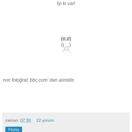
İyi ki var!
{ಠ,ಠ}
|)__)
-”-”-
not: fotoğraf, bbc.com' dan alıntıdır.
zaman:
07:30
22 yorum:
Paylaş