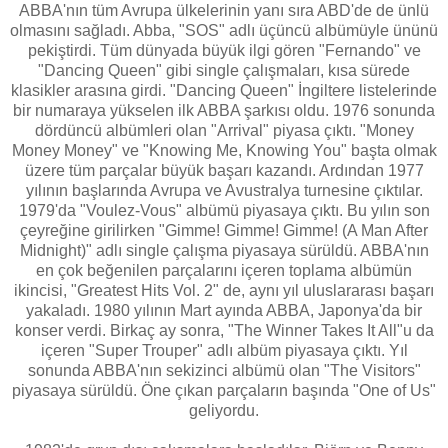
ABBA'nın tüm Avrupa ülkelerinin yanı sıra ABD'de de ünlü
olmasını sağladı. Abba, "SOS" adlı üçüncü albümüyle ününü
pekiştirdi. Tüm dünyada büyük ilgi gören "Fernando" ve
"Dancing Queen" gibi single çalışmaları, kısa sürede
klasikler arasına girdi. "Dancing Queen" İngiltere listelerinde
bir numaraya yükselen ilk ABBA şarkısı oldu. 1976 sonunda
dördüncü albümleri olan "Arrival" piyasa çıktı. "Money
Money Money" ve "Knowing Me, Knowing You" başta olmak
üzere tüm parçalar büyük başarı kazandı. Ardından 1977
yılının başlarında Avrupa ve Avustralya turnesine çıktılar.
1979'da "Voulez-Vous" albümü piyasaya çıktı. Bu yılın son
çeyreğine girilirken "Gimme! Gimme! Gimme! (A Man After
Midnight)" adlı single çalışma piyasaya sürüldü. ABBA'nın
en çok beğenilen parçalarını içeren toplama albümün
ikincisi, "Greatest Hits Vol. 2" de, aynı yıl uluslararası başarı
yakaladı. 1980 yılının Mart ayında ABBA, Japonya'da bir
konser verdi. Birkaç ay sonra, "The Winner Takes It All"u da
içeren "Super Trouper" adlı albüm piyasaya çıktı. Yıl
sonunda ABBA'nın sekizinci albümü olan "The Visitors"
piyasaya sürüldü. Öne çıkan parçaların başında "One of Us"
geliyordu.