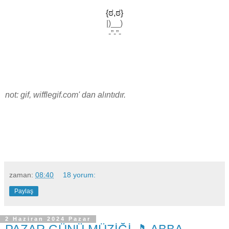
{ಠ,ಠ}
|)__)
-”-”-
not: gif, wifflegif.com' dan alıntıdır.
zaman:
08:40
18 yorum:
Paylaş
2 Haziran 2024 Pazar