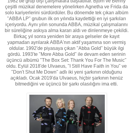
1982'de grup dışı çalışmalara başladılar. Björn ve Benny
çeşitli müzikal denemelere yönelirken Agnetha ve Frida da
solo kariyerlerini sürdürdüler. Bu dönemde tek çıkan albüm
"ABBA LP" grubun ilk on yılında kaydettiği en iyi şarkıları
içeriyordu. Aynı yılın sonunda ABBA, müzikal çalışmalarını
bir süreliğine askıya alma kararı aldı ve dinlenmeye çekildi.
Birkaç yıl sonra yeniden bir araya gelseler de kayıt
yapmadan ayrılarak ABBA'nın aktif yaşamına son vermiş
oldular. 1992'de piyasaya çıkan "Abba Gold" büyük ilgi
gördü. 1993'te "More Abba Gold" ile devam eden serinin
üçüncü albümü "The Box Set: Thank You For The Music"
oldu. Eylül 2018'de Ulvaeus, "I Still Have Faith in You" ve
"Don't Shut Me Down" adlı iki yeni şarkının olduğunu
açıkladı. Ocak 2019'da Ulvaeus, hiçbir şarkının henüz
bitmediğini ve üçüncü bir şarkı olasılığını ima etti.