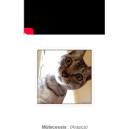
Mütecessis
:
(Arapça)