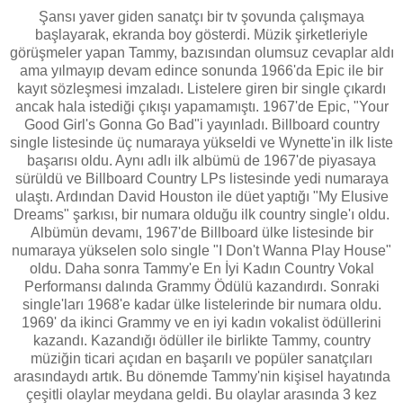
Şansı yaver giden sanatçı bir tv şovunda çalışmaya
başlayarak, ekranda boy gösterdi. Müzik şirketleriyle
görüşmeler yapan Tammy, bazısından olumsuz cevaplar aldı
ama yılmayıp devam edince sonunda 1966'da Epic ile bir
kayıt sözleşmesi imzaladı. Listelere giren bir single çıkardı
ancak hala istediği çıkışı yapamamıştı. 1967'de Epic, "Your
Good Girl's Gonna Go Bad"i yayınladı. Billboard country
single listesinde üç numaraya yükseldi ve Wynette'in ilk liste
başarısı oldu. Aynı adlı ilk albümü de 1967'de piyasaya
sürüldü ve Billboard Country LPs listesinde yedi numaraya
ulaştı. Ardından David Houston ile düet yaptığı "My Elusive
Dreams" şarkısı, bir numara olduğu ilk country single'ı oldu.
Albümün devamı, 1967'de Billboard ülke listesinde bir
numaraya yükselen solo single "I Don't Wanna Play House"
oldu. Daha sonra Tammy'e En İyi Kadın Country Vokal
Performansı dalında Grammy Ödülü kazandırdı. Sonraki
single'ları 1968'e kadar ülke listelerinde bir numara oldu.
1969' da ikinci Grammy ve en iyi kadın vokalist ödüllerini
kazandı. Kazandığı ödüller ile birlikte Tammy, country
müziğin ticari açıdan en başarılı ve popüler sanatçıları
arasındaydı artık. Bu dönemde Tammy'nin kişisel hayatında
çeşitli olaylar meydana geldi. Bu olaylar arasında 3 kez