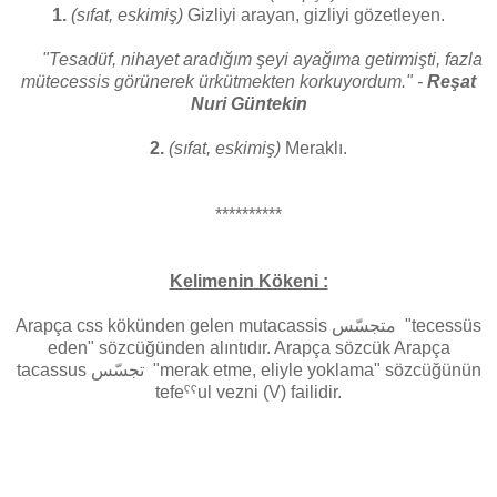
1.
(sıfat, eskimiş)
Gizliyi arayan, gizliyi gözetleyen.
"Tesadüf, nihayet aradığım şeyi ayağıma getirmişti, fazla
mütecessis görünerek ürkütmekten korkuyordum." -
Reşat
Nuri Güntekin
2.
(sıfat, eskimiş)
Meraklı.
**********
Kelimenin Kökeni :
Arapça css kökünden gelen mutacassis متجسّس "tecessüs
eden" sözcüğünden alıntıdır. Arapça sözcük Arapça
tacassus تجسّس "merak etme, eliyle yoklama" sözcüğünün
tefeˁˁul vezni (V) failidir.