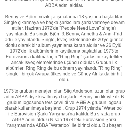
ABBA adını aldılar.
Benny ve Björn müzik çalışmalarına 18 yaşında başladılar.
Single çıkarmaya ve başka şarkıcılara şarkı vermeye devam
ettiler. Haziran 1972'de "People Need Love" single'ı
yayınlandı. Bu single Björn & Benny, Agnetha & Anni-Frid
adı ile yayınlandı. Single, İsveç listelerinde ilk 20'ye girince
dörtlü olarak bir albüm yayınlama kararı aldılar ve 26 Eylül
1972'de ilk albümlerinin kayıtlarına başladılar. 1973'te
Eurovision'a katılmak için "Ring Ring" şarkısını kaydettiler
ancak İsveç elemelerinde üçüncü oldular. Grubun ilk
albümleri Ring Ring de bu dönem yayınlandı. "Ring Ring"
single'ı birçok Avrupa ülkesinde ve Güney Afrika'da bir hit
oldu.
1973'te grubun menajeri olan Stig Anderson, uzun olan grup
adını ABBA diye kısaltmaya başladı. Benny'nin fikriyle ilk B
grubun logosunda ters çevrildi ve ᗅᗺᗷᗅ grubun logosu
olarak kullanılmaya başlandı. Grup 1974 yılında "Waterloo"
ile Eurovision Şarkı Yarışması'na katıldı. Bu sırada grup
ABBA adını aldı. 6 Nisan 1974'teki Eurovision Şarkı
Yarışması'nda ABBA "Waterloo" ile birinci oldu. Bu başarı