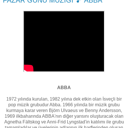
PAZAR GÜNÜ MÜZİĞİ 🎵 ABBA
ABBA
1972 yılında kurulan, 1982 yılına dek etkin olan İsveçli bir
pop müzik grubudur Abba. 1966 yılında bir müzik grubu
kurmaya karar veren Björn Ulvaeus ve Benny Andersson,
1969 ilkbaharında ABBA'nın diğer yarısını oluşturacak olan
Agnetha Fältskog ve Anni-Frid Lyngstad'in katılımı ile grubu
tamamladılar ve üyelerinin adlarının ilk harflerinden oluşan