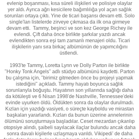
evlenip boşanması, kısa süreli ilişkileri ve polisiye olaylar
yer aldı. Ayrıca ağrı kesicilere bağımlılığa yol açan sağlık
sorunları ortaya çıktı. Yine de ticari başarısı devam etti. Solo
single'ları listelerde zirveye çıkmasa da ilk ona girmeye
devam etti. Tammy, beşinci ve son kez George Richey ile
evlendi. Çift daha önce birlikte şarkılar yazdı ancak
evlendikten sonra eşi tam zamanlı menajeri oldu. Ticari
ilişkilerin yanı sıra birkaç albümünün de yapımcılığını
üstlendi.
1993'te Tammy, Loretta Lynn ve Dolly Parton ile birlikte
"Honky Tonk Angels" adlı stüdyo albümünü kaydetti. Parton
bu çalışma için, "birimiz gitmeden önce bu projeyi yapmak
istediğini" açıkladı. Tammy hayatı boyunca sağlık
sorunlarıyla boğuştu. Hayatının son yıllarında sağlığı daha
da kötüleşti ve 6 Nisan 1998'de Nashville, Tennessee'deki
evinde uyurken öldü. Öldükten sonra da olaylar durulmadı.
Kızları için yazdığı vasiyeti, o süreçte kayboldu ve mirastan
başkaları yararlandı. Kızları da bunun üzerine annelerinin
ölümünü soruşturmaya başladılar. Ceset mezardan çıkarılıp
otopsiye alındı, şaibeli sayılacak ilaçlar bulundu ancak daha
sonra davalı kişilerle uzlaşmaya varıldı. Vikipedi' de daha