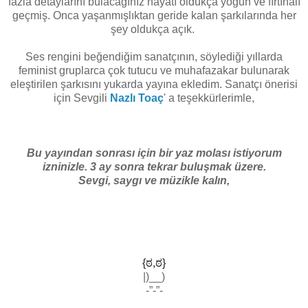
fazla detaylarını bulacağınız hayatı oldukça yoğun ve fırtınalı
geçmiş. Onca yaşanmışlıktan geride kalan şarkılarında her
şey oldukça açık.
Ses rengini beğendiğim sanatçının, söylediği yıllarda
feminist gruplarca çok tutucu ve muhafazakar bulunarak
eleştirilen şarkısını yukarda yayına ekledim. Sanatçı önerisi
için Sevgili
Nazlı Toaç
' a teşekkürlerimle,
Bu yayından sonrası için bir yaz molası istiyorum
izninizle. 3 ay sonra tekrar buluşmak üzere.
Sevgi, saygı ve müzikle kalın,
{ಠ,ಠ}
|)__)
-”-”-