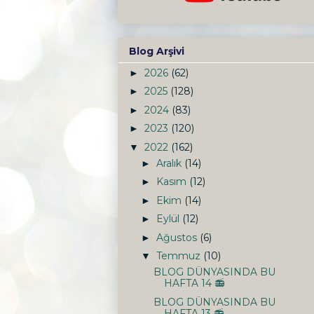
Blog Arşivi
2026
(62)
►
2025
(128)
►
2024
(83)
►
2023
(120)
►
2022
(162)
▼
Aralık
(14)
►
Kasım
(12)
►
Ekim
(14)
►
Eylül
(12)
►
Ağustos
(6)
►
Temmuz
(10)
▼
BLOG DÜNYASINDA BU
HAFTA 14 📻
BLOG DÜNYASINDA BU
HAFTA 13 📻