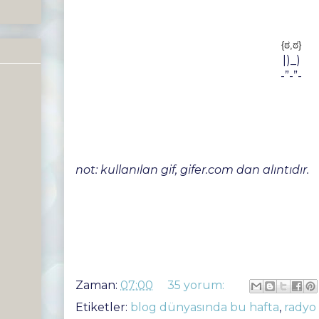
{ಠ,ಠ}
|)_)
-”-”-
not: kullanılan gif, gifer.com dan alıntıdır.
Zaman:
07:00
35 yorum:
Etiketler:
blog dünyasında bu hafta
,
radyo