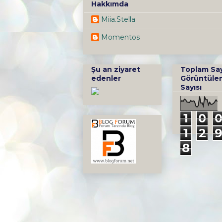
Hakkımda
Miia.Stella
Momentos
Şu an ziyaret
Toplam Sa
edenler
Görüntüle
Sayısı
1
0
1
2
8