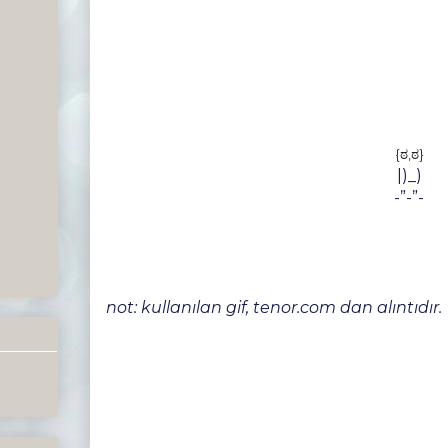
{ಠ,ಠ}
|)_)
-”-”-
not: kullanılan gif, tenor.com dan alıntıdır.