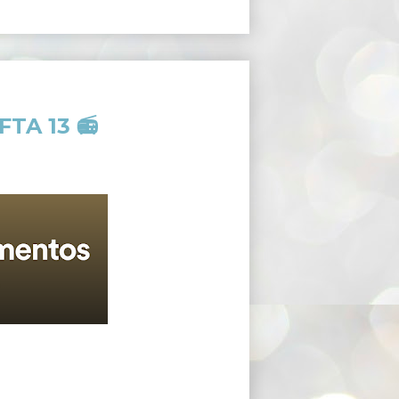
TA 13 📻