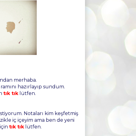
ından merhaba.
gramını hazırlayıp sundum.
in
tık tık
lütfen.
istiyorum. Notaları kim keşfetmiş
kle iç içeyim ama ben de yeni
için
tık tık
lütfen.