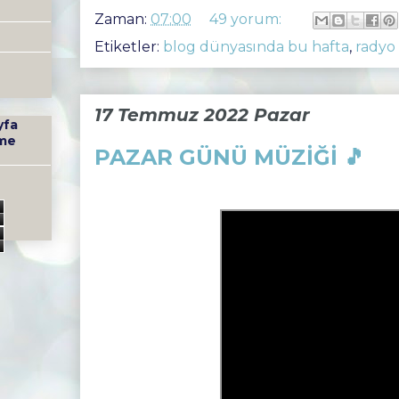
Zaman:
07:00
49 yorum:
Etiketler:
blog dünyasında bu hafta
,
radyo
17 Temmuz 2022 Pazar
yfa
me
PAZAR GÜNÜ MÜZİĞİ 🎵
0
9