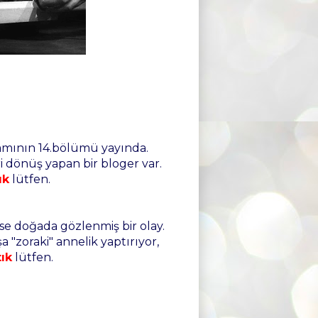
mının 14.bölümü yayında.
ri dönüş yapan bir bloger var.
ık
lütfen.
ise doğada gözlenmiş bir olay.
 "zoraki" annelik yaptırıyor,
tık
lütfen.