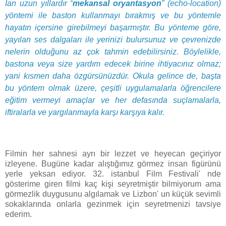
Ian uzun yıllardır “
mekansal oryantasyon
” (echo-location)
yöntemi ile baston kullanmayı bırakmış ve bu yöntemle
hayatın içersine girebilmeyi başarmıştır. Bu yönteme göre,
yayılan ses dalgaları ile yerinizi bulursunuz ve çevrenizde
nelerin olduğunu az çok tahmin edebilirsiniz. Böylelikle,
bastona veya size yardım edecek birine ihtiyacınız olmaz;
yani kısmen daha özgürsünüzdür. Okula gelince de, başta
bu yöntem olmak üzere, çeşitli uygulamalarla öğrencilere
eğitim vermeyi amaçlar ve her defasında suçlamalarla,
iftiralarla ve yargılanmayla karşı karşıya kalır.
Filmin her sahnesi ayrı bir lezzet ve heyecan geçiriyor
izleyene. Bugüne kadar alıştığımız görmez insan figürünü
yerle yeksan ediyor. 32. istanbul Film Festivali' nde
gösterime giren filmi kaç kişi seyretmiştir bilmiyorum ama
görmezlik duygusunu algılamak ve Lizbon' un küçük sevimli
sokaklarında onlarla gezinmek için seyretmenizi tavsiye
ederim.