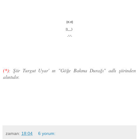
{ಠ,ಠ}
|)__)
-”-”-
(*)
: Şiir Turgut Uyar' ın "Göğe Bakma Durağı" adlı şiirinden
alıntıdır.
zaman:
18:04
6 yorum: