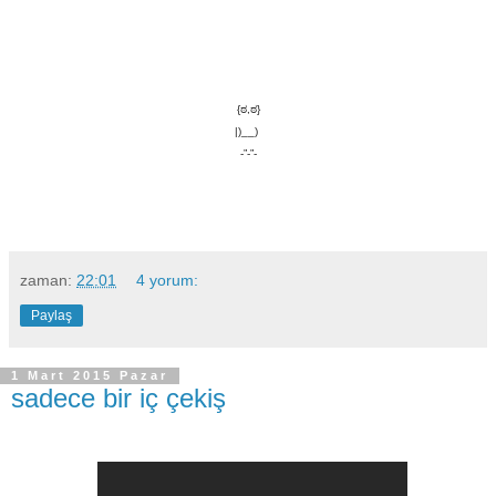
{ಠ,ಠ}
|)__)
-”-”-
zaman:
22:01
4 yorum:
Paylaş
1 Mart 2015 Pazar
sadece bir iç çekiş