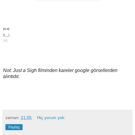
{ಠ,ಠ}
|)__)
-”-”-
Not: Just a Sigh filminden kareler google görsellerden
alıntıdır.
zaman:
21:05
Hiç yorum yok:
Paylaş