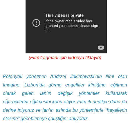
(Film fragmanı için videoyu tıklayın)
Polonyalı yönetmen Andrzej Jakimowski’nin filmi olan
Imagine, Lizbon’da görme engelliler kliniğine, eğitmen
olarak gelen Ian’ın değişik yöntemler kullanarak
öğrencilerini eğitmesini konu alıyor. Film ilerledikçe daha da
derine iniyoruz ve Ian’ın aslında bu yöntemlerle “hayallerin
ötesine” geçebilmeye çalıştığını anlıyoruz.