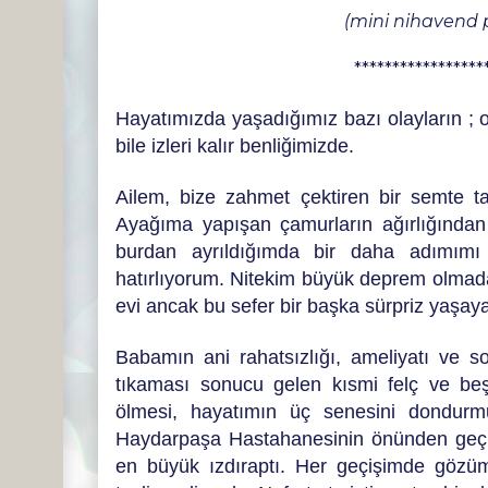
(mini nihavend 
*****************
Hayatımızda yaşadığımız bazı olayların ; o
bile izleri kalır benliğimizde.
Ailem, bize zahmet çektiren bir semte t
Ayağıma yapışan çamurların ağırlığında
burdan ayrıldığımda bir daha adımımı 
hatırlıyorum. Nitekim büyük deprem olmada
evi ancak bu sefer bir başka sürpriz yaşay
Babamın ani rahatsızlığı, ameliyatı ve so
tıkaması sonucu gelen kısmi felç ve be
ölmesi, hayatımın üç senesini dondurmuş
Haydarpaşa Hastahanesinin önünden geç
en büyük ızdıraptı. Her geçişimde gözüm