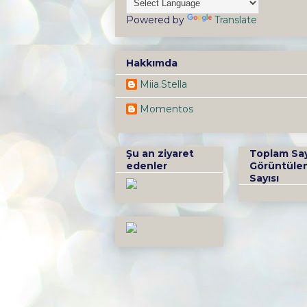
Powered by
Translate
Hakkımda
Miia.Stella
Momentos
Şu an ziyaret
Toplam Sa
edenler
Görüntüle
Sayısı