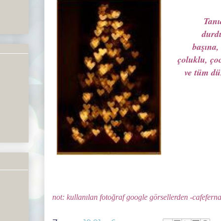
Tanı
durdu
başına, z
çoluklu, çoc
ve tüm dü
not: kullanılan fotoğraf google görsellerden -cafeferna