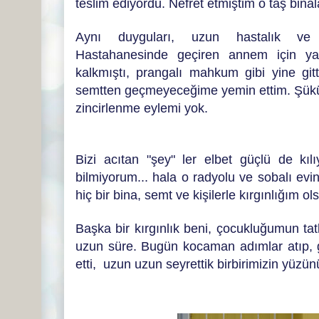
teslim ediyordu. Nefret etmiştim o taş bin
Aynı duyguları, uzun hastalık ve 
Hastahanesinde geçiren annem için 
kalkmıştı, prangalı mahkum gibi yine git
semtten geçmeyeceğime yemin ettim. Şükür
zincirlenme eylemi yok.
Bizi acıtan "şey" ler elbet güçlü de kıl
bilmiyorum... hala o radyolu ve sobalı evin
hiç bir bina, semt ve kişilerle kırgınlığım 
Başka bir kırgınlık beni, çocukluğumun tat
uzun süre. Bugün kocaman adımlar atıp, g
etti, uzun uzun seyrettik birbirimizin yüzün