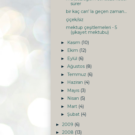
sürer
bir kaç can' la geçen zaman...
çiçek/siz
mektup çeşitlemeleri - 5
(şikayet mektubu)
Kasım
(10)
►
Ekim
(12)
►
Eylül
(6)
►
Ağustos
(8)
►
Temmuz
(6)
►
Haziran
(4)
►
Mayıs
(3)
►
Nisan
(5)
►
Mart
(4)
►
Şubat
(4)
►
2009
(6)
►
2008
(13)
►