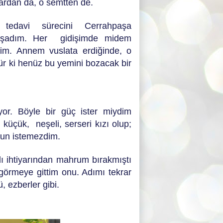
alardan da, o semtten de.
tedavi sürecini Cerrahpaşa
yaşadım. Her gidişimde midem
tim. Annem vuslata erdiğinde, o
 ki henüz bu yemini bozacak bir
ıyor. Böyle bir güç ister miydim
 küçük, neşeli, serseri kızı olup;
olsun istemezdim.
lı ihtiyarından mahrum bırakmıştı
örmeye gittim onu. Adımı tekrar
ü, ezberler gibi.