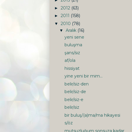
2013
(21)
►
2012
(63)
►
2011
(158)
►
2010
(78)
▼
Aralık
(16)
▼
yeni sene
buluşma
şans/sız
af/ola
hissiyat
yine yeni bir mim...
belir/siz-den
belir/siz-de
belir/siz-e
belir/siz
bir buluş/(a)ma/ma hikayesi
s/öz
mutsuzluğum sonsuza kadar