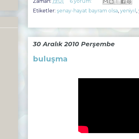
Zaman:
19:01
6 yorum:
Etiketler:
şenay-hayat bayram olsa
,
yeniyıl
,
30 Aralık 2010 Perşembe
buluşma