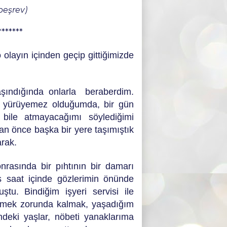
peşrev)
*******
 olayın içinden geçip gittiğimizde
aşındığında onlarla beraberdim.
n yürüyemez olduğumda, bir gün
bile atmayacağımı söylediğimi
n önce başka bir yere taşımıştık
arak.
nrasında bir pıhtının bir damarı
ş saat içinde gözlerimin önünde
tu. Bindiğim işyeri servisi ile
mek zorunda kalmak, yaşadığım
deki yaşlar, nöbeti yanaklarıma