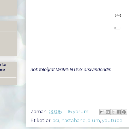
{ಠ,ಠ}
|)__)
-”-”-
yfa
not: fotoğraf
M
©
M
ENT
©
S
arşivindendir.
me
Zaman:
00:06
16 yorum:
Etiketler:
acı
,
hastahane
,
ölüm
,
youtube