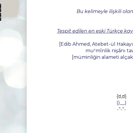
3
Bu kelimeyle ilişkili ola
6
Tespit edilen en eski Türkçe kay
[Edib Ahmed, Atebet-ül Hakayık
muˁmīnlik nişānı t
[müminliğin alameti alça
{ಠ,ಠ}
|)__)
-”-”-