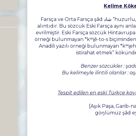
Kelime Köke
Farsça ve Orta Farsça şād شاد “huzurlu, dingin, mutlu” sözcüğünden
alıntıdır. Bu sözcük Eski Farsça aynı a
evrilmiştir. Eski Farsça sözcük Hintavrupa
örneği bulunmayan *kʷi̯ē-to-s biçiminden 
Anadili yazılı örneği bulunmayan *kʷi̯eh
istirahat etmek” kökünde
Benzer sözcükler : ş
Bu kelimeyle ilintili olanlar : a
Tespit edilen en eski Türkçe ka
[Aşık Paşa, Garib-n
göŋlümüz şād e