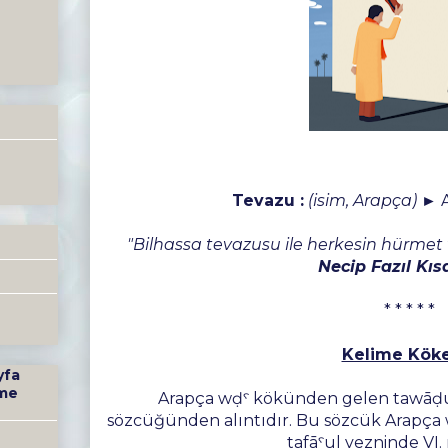
Tevazu :
(isim, Arapça)
► A
"Bilhassa tevazusu ile herkesin hürmet
Necip Fazıl Kı
* * * * *
Kelime Köke
yfa
me
Arapça wḍˁ kökünden gelen tawāḍuˁ تَوَاضُع “alçak gönüllü
sözcüğünden alıntıdır. Bu sözcük Arapça waḍaˁa وَضَعَ “koydu, indir
tafāˁul vezninde VI. 