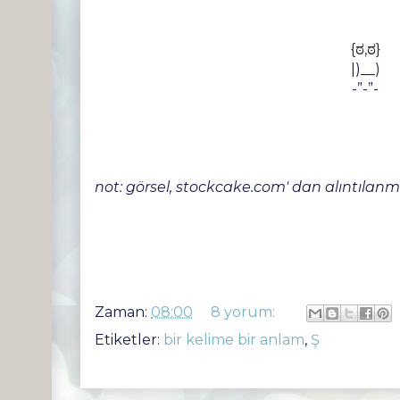
{ಠ,ಠ}
|)__)
-”-”-
not: görsel, stockcake.com' dan alıntılanmı
Zaman:
08:00
8 yorum:
Etiketler:
bir kelime bir anlam
,
Ş