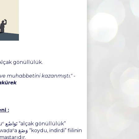
lçak gönüllülük.
 ve muhabbetini kazanmıştı." -
sakürek
ni :
lük”
di” fiilinin
mastarıdır.