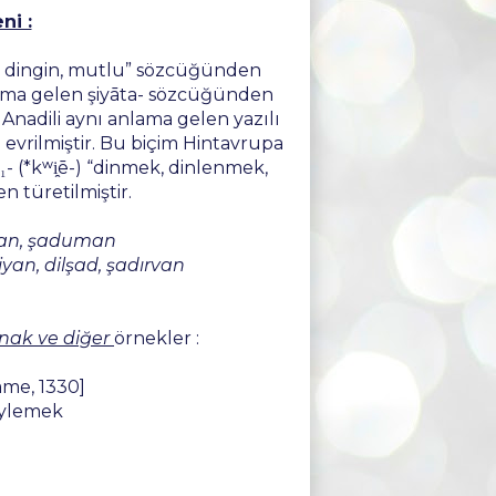
ni :
nlama gelen şiyāta- sözcüğünden
 Anadili aynı anlama gelen yazılı
evrilmiştir. Bu biçim Hintavrupa
₁- (*kʷi̯ē-) “dinmek, dinlenmek,
n türetilmiştir.
adan, şaduman
şiyan, dilşad, şadırvan
ynak ve diğer
örnekler :
ame, 1330]
ylemek