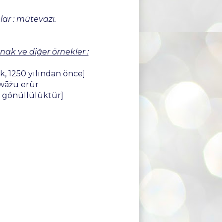
nlar : mütevazı.
nak ve diğer örnekler :
, 1250 yılından önce]
awāżu erür
k gönüllülüktür]