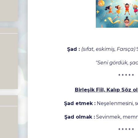
Şad :
(sıfat, eskimiş, Farsça)
"Seni gördük, şad
* * * * *
Birleşik Fiil, Kalıp Söz o
Şad etmek :
Neşelenmesini, s
Şad olmak :
Sevinmek, memn
* * * * *