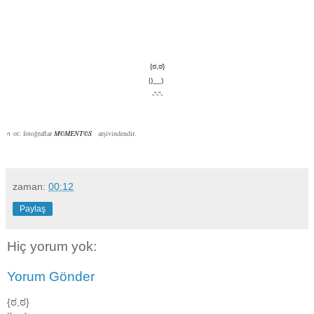
{ಠ,ಠ}
|)__)
-”-”-
n
ot: fotoğraflar ​
M
©
M
ENT
©
S
arşivindendir.​
zaman:
00:12
Paylaş
Hiç yorum yok:
Yorum Gönder
{ಠ,ಠ}