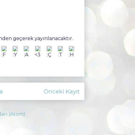
den geçerek yayınlanacaktır.
:F
:Y
:A
<3
:Ç
:T
:H
a
Önceki Kayıt
ları (Atom)