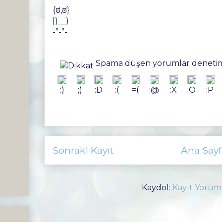
{ಠ,ಠ}
|)__)
-”-”-
Spama düşen yorumlar denetim
:)
;)
:D
:(
=(
:@
:X
:O
:P
Sonraki Kayıt
Ana Sayf
Kaydol:
Kayıt Yorum