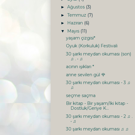
Ağustos
(3)
►
Temmuz
(7)
►
Haziran
(6)
►
Mayıs
(11)
▼
yaşam çizgisi*
Oyuk (Korkuluk) Festivali
30 şarkı meydan okuması (son)
♫ . • ♫
acının ışıkları *
anne sevilen gül 🌹
30 şarkı meydan okuması - 3 ♫
♫
seçme saçma
Bir kitap - Bir yaşam/İki kitap -
Dostluk/Geriye K...
30 şarkı meydan okuması - 2 ♫ .
• ♫
30 şarkı meydan okuması ♫ ♫