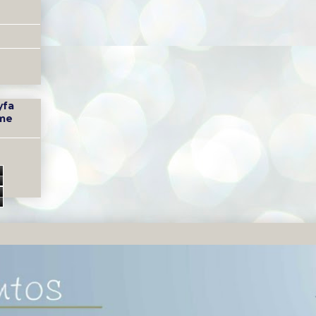
yfa
me
3