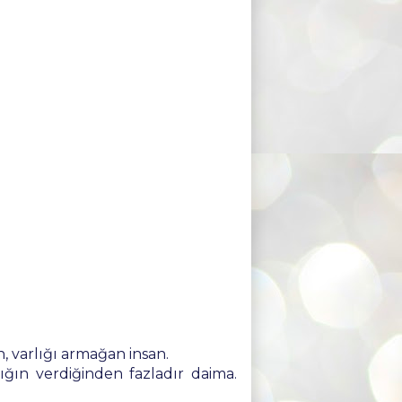
n, varlığı armağan insan.
ığın verdiğinden fazladır daima.