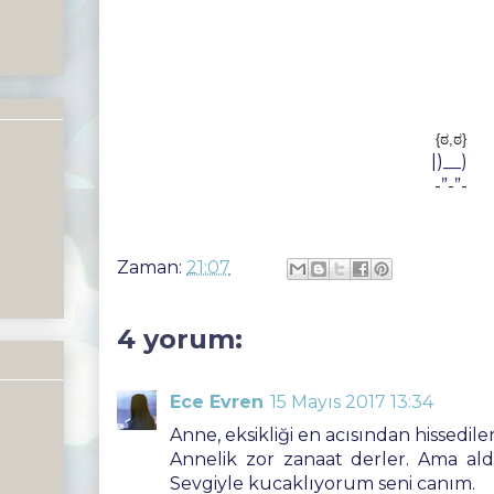
{ಠ,ಠ}
|)__)
-”-”-
Zaman:
21:07
4 yorum:
Ece Evren
15 Mayıs 2017 13:34
Anne, eksikliği en acısından hissedile
Annelik zor zanaat derler. Ama ald
Sevgiyle kucaklıyorum seni canım.