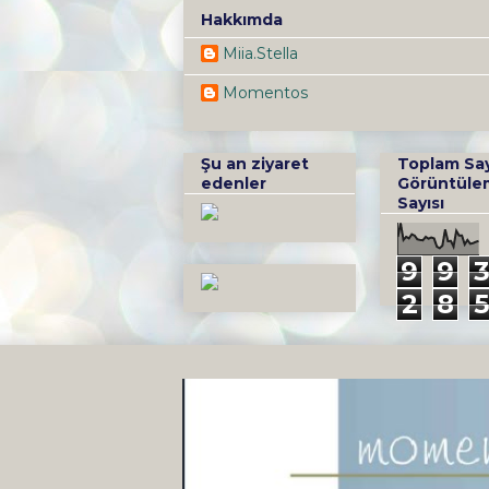
Hakkımda
Miia.Stella
Momentos
Şu an ziyaret
Toplam Sa
edenler
Görüntüle
Sayısı
9
9
2
8
5