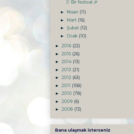
🎈 Bir festival 🎉
Nisan
(11)
►
Mart
(16)
►
Şubat
(12)
►
Ocak
(10)
►
2016
(22)
►
2015
(26)
►
2014
(13)
►
2013
(21)
►
2012
(63)
►
2011
(158)
►
2010
(78)
►
2009
(6)
►
2008
(13)
►
Bana ulaşmak isterseniz