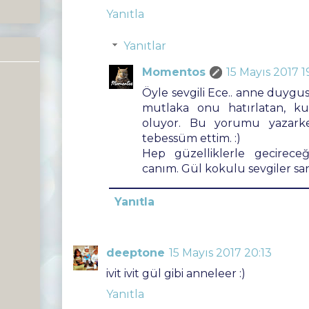
Yanıtla
Yanıtlar
Momentos
15 Mayıs 2017 1
Öyle sevgili Ece.. anne duygus
mutlaka onu hatırlatan, kula
oluyor. Bu yorumu yazarke
tebessüm ettim. :)
Hep güzelliklerle gecireceğ
canım. Gül kokulu sevgiler san
Yanıtla
deeptone
15 Mayıs 2017 20:13
ivit ivit gül gibi anneleer :)
Yanıtla