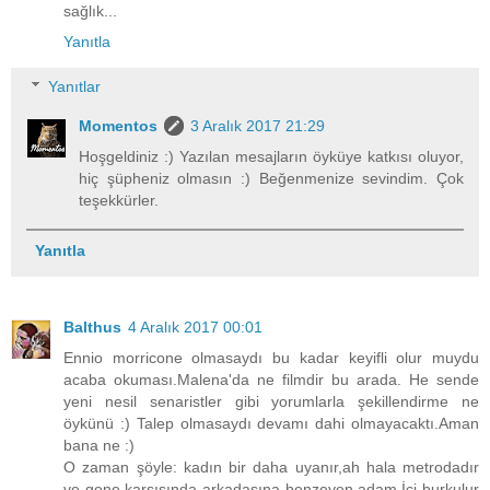
sağlık...
Yanıtla
Yanıtlar
Momentos
3 Aralık 2017 21:29
Hoşgeldiniz :) Yazılan mesajların öyküye katkısı oluyor,
hiç şüpheniz olmasın :) Beğenmenize sevindim. Çok
teşekkürler.
Yanıtla
Balthus
4 Aralık 2017 00:01
Ennio morricone olmasaydı bu kadar keyifli olur muydu
acaba okuması.Malena'da ne filmdir bu arada. He sende
yeni nesil senaristler gibi yorumlarla şekillendirme ne
öykünü :) Talep olmasaydı devamı dahi olmayacaktı.Aman
bana ne :)
O zaman şöyle: kadın bir daha uyanır,ah hala metrodadır
ve gene karşısında arkadaşına benzeyen adam.İçi burkulur