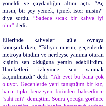
yöneldi ve çaydanlığın altını açtı. “Aç
mısın, bir şey yemek, içmek ister misin?”
diye sordu.
“Sadece sıcak bir kahve iyi
olur”
dedi.
Ellerinde kahveleri güle oynaya
konuşurlarken, “Biliyor musun, geçenlerde
metroya bindim ve nerdeyse yanıma oturan
kişinin sen olduğuna yemin edebilirdim.
Hareketleri izleyince sen sanmak
kaçınılmazdı” dedi.
“Ah evet bu bana çok
oluyor. Geçenlerde yeni tanıştığım bir kız,
bana tıpkı benzeyen birinden bahsedince
‘sahi mi?’ demiştim. Sonra çocuğu görünce
hak verdim, çocuk benim kopyamdı sadece