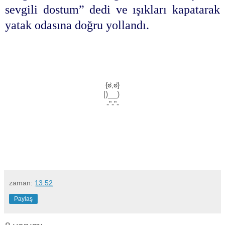
sevgili dostum” dedi ve ışıkları kapatarak
yatak odasına doğru yollandı.
{ಠ,ಠ}
|)__)
-”-”-
zaman:
13:52
Paylaş