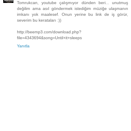
Tomrukcan, youtube çalışmıyor dünden beri... unutmuş
değilim ama asıl göndermek istediğim müziğe ulaşmanın
imkanı yok maalesef. Onun yerine bu link de iş görür,
severim bu kerataları :))
http://beemp3.com/download.php?
file=4343694&song=Until+it+sleeps
Yanıtla