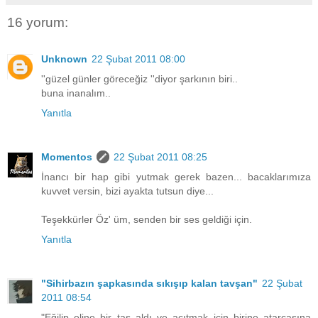
16 yorum:
Unknown
22 Şubat 2011 08:00
''güzel günler göreceğiz ''diyor şarkının biri..
buna inanalım..
Yanıtla
Momentos
22 Şubat 2011 08:25
İnancı bir hap gibi yutmak gerek bazen... bacaklarımıza
kuvvet versin, bizi ayakta tutsun diye...
Teşekkürler Öz' üm, senden bir ses geldiği için.
Yanıtla
"Sihirbazın şapkasında sıkışıp kalan tavşan"
22 Şubat
2011 08:54
"Eğilip eline bir taş aldı ve acıtmak için birine atarcasına