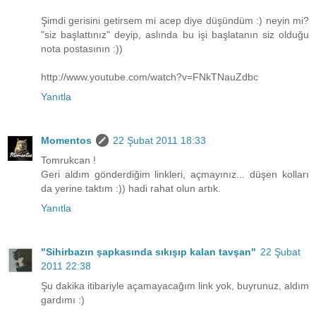
Şimdi gerisini getirsem mi acep diye düşündüm :) neyin mi?
"siz başlattınız" deyip, aslında bu işi başlatanın siz olduğu
nota postasının :))
http://www.youtube.com/watch?v=FNkTNauZdbc
Yanıtla
Momentos
22 Şubat 2011 18:33
Tomrukcan !
Geri aldım gönderdiğim linkleri, açmayınız... düşen kolları
da yerine taktım :)) hadi rahat olun artık.
Yanıtla
"Sihirbazın şapkasında sıkışıp kalan tavşan"
22 Şubat
2011 22:38
Şu dakika itibariyle açamayacağım link yok, buyrunuz, aldım
gardımı :)