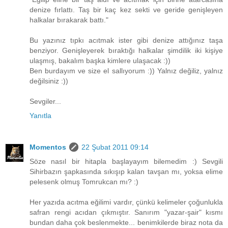
denize fırlattı. Taş bir kaç kez sekti ve geride genişleyen
halkalar bırakarak battı."
Bu yazınız tıpkı acıtmak ister gibi denize attığınız taşa
benziyor. Genişleyerek bıraktığı halkalar şimdilik iki kişiye
ulaşmış, bakalım başka kimlere ulaşacak :))
Ben burdayım ve size el sallıyorum :)) Yalnız değiliz, yalnız
değilsiniz :))
Sevgiler...
Yanıtla
Momentos
22 Şubat 2011 09:14
Söze nasıl bir hitapla başlayayım bilemedim :) Sevgili
Sihirbazın şapkasında sıkışıp kalan tavşan mı, yoksa elime
pelesenk olmuş Tomrukcan mı? :)
Her yazıda acıtma eğilimi vardır, çünkü kelimeler çoğunlukla
safran rengi acıdan çıkmıştır. Sanırım "yazar-şair" kısmı
bundan daha çok beslenmekte... benimkilerde biraz nota da