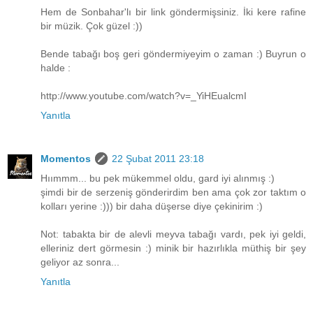
Hem de Sonbahar'lı bir link göndermişsiniz. İki kere rafine
bir müzik. Çok güzel :))
Bende tabağı boş geri göndermiyeyim o zaman :) Buyrun o
halde :
http://www.youtube.com/watch?v=_YiHEualcmI
Yanıtla
Momentos
22 Şubat 2011 23:18
Hıımmm... bu pek mükemmel oldu, gard iyi alınmış :)
şimdi bir de serzeniş gönderirdim ben ama çok zor taktım o
kolları yerine :))) bir daha düşerse diye çekinirim :)
Not: tabakta bir de alevli meyva tabağı vardı, pek iyi geldi,
elleriniz dert görmesin :) minik bir hazırlıkla müthiş bir şey
geliyor az sonra...
Yanıtla