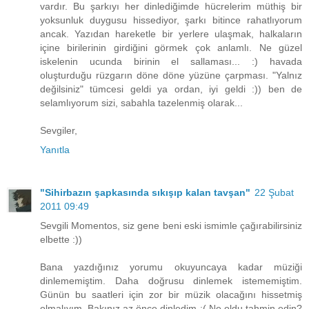
vardır. Bu şarkıyı her dinlediğimde hücrelerim müthiş bir
yoksunluk duygusu hissediyor, şarkı bitince rahatlıyorum
ancak. Yazıdan hareketle bir yerlere ulaşmak, halkaların
içine birilerinin girdiğini görmek çok anlamlı. Ne güzel
iskelenin ucunda birinin el sallaması... :) havada
oluşturduğu rüzgarın döne döne yüzüne çarpması. "Yalnız
değilsiniz" tümcesi geldi ya ordan, iyi geldi :)) ben de
selamlıyorum sizi, sabahla tazelenmiş olarak...
Sevgiler,
Yanıtla
"Sihirbazın şapkasında sıkışıp kalan tavşan"
22 Şubat
2011 09:49
Sevgili Momentos, siz gene beni eski ismimle çağırabilirsiniz
elbette :))
Bana yazdığınız yorumu okuyuncaya kadar müziği
dinlememiştim. Daha doğrusu dinlemek istememiştim.
Günün bu saatleri için zor bir müzik olacağını hissetmiş
olmalıyım. Bakınız az önce dinledim :( Ne oldu tahmin edin?