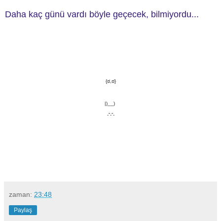
Daha kaç günü vardı böyle geçecek, bilmiyordu...
{ಠ,ಠ}
|)__)
-”-”-
.
zaman:
23:48
Paylaş