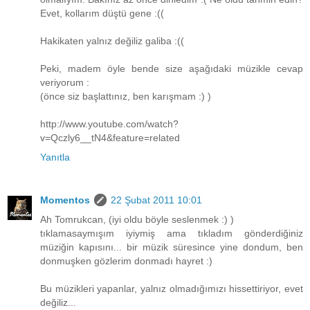
Evet, kollarım düştü gene :((
Hakikaten yalnız değiliz galiba :((
Peki, madem öyle bende size aşağıdaki müzikle cevap
veriyorum :
(önce siz başlattınız, ben karışmam :) )
http://www.youtube.com/watch?
v=Qczly6__tN4&feature=related
Yanıtla
Momentos
22 Şubat 2011 10:01
Ah Tomrukcan, (iyi oldu böyle seslenmek :) )
tıklamasaymışım iyiymiş ama tıkladım gönderdiğiniz
müziğin kapısını... bir müzik süresince yine dondum, ben
donmuşken gözlerim donmadı hayret :)
Bu müzikleri yapanlar, yalnız olmadığımızı hissettiriyor, evet
değiliz...