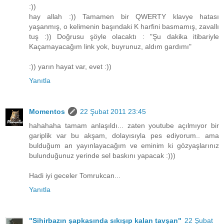
:))
hay allah :)) Tamamen bir QWERTY klavye hatası
yaşanmış, o kelimenin başındaki K harfini basmamış, zavallı
tuş :)) Doğrusu şöyle olacaktı : "Şu dakika itibariyle
Kaçamayacağım link yok, buyrunuz, aldım gardımı"
:)) yarın hayat var, evet :))
Yanıtla
Momentos
22 Şubat 2011 23:45
hahahaha tamam anlaşıldı... zaten youtube açılmıyor bir
gariplik var bu akşam, dolayısıyla pes ediyorum.. ama
bulduğum an yayınlayacağım ve eminim ki gözyaşlarınız
bulunduğunuz yerinde sel baskını yapacak :)))
Hadi iyi geceler Tomrukcan...
Yanıtla
"Sihirbazın şapkasında sıkışıp kalan tavşan"
22 Şubat