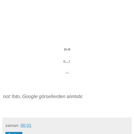
{ಠ,ಠ}
|)__)
-”-”-
not: foto, Google görsellerden alıntıdır.
zaman:
00:01