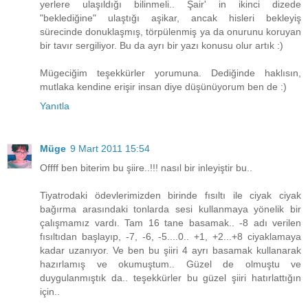
yerlere ulaşıldığı bilinmeli.. Şair' in ikinci dizede
"beklediğine" ulaştığı aşikar, ancak hisleri bekleyiş
sürecinde donuklaşmış, törpülenmiş ya da onurunu koruyan
bir tavır sergiliyor. Bu da ayrı bir yazı konusu olur artık :)
Mügeciğim teşekkürler yorumuna. Dediğinde haklısın,
mutlaka kendine erişir insan diye düşünüyorum ben de :)
Yanıtla
Müge
9 Mart 2011 15:54
Offff ben biterim bu şiire..!!! nasıl bir inleyiştir bu..
Tiyatrodaki ödevlerimizden birinde fısıltı ile ciyak ciyak
bağırma arasındaki tonlarda sesi kullanmaya yönelik bir
çalışmamız vardı. Tam 16 tane basamak.. -8 adı verilen
fısıltıdan başlayıp, -7, -6, -5....0.. +1, +2...+8 ciyaklamaya
kadar uzanıyor. Ve ben bu şiiri 4 ayrı basamak kullanarak
hazırlamış ve okumuştum.. Güzel de olmuştu ve
duygulanmıştık da.. teşekkürler bu güzel şiiri hatırlattığın
için..