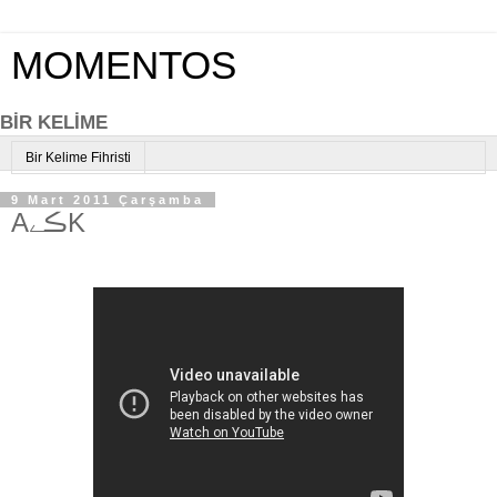
MOMENTOS
BİR KELİME
Bir Kelime Fihristi
9 Mart 2011 Çarşamba
AڪےK