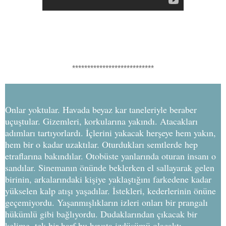
***************************
Onlar yoktular. Havada beyaz kar taneleriyle beraber
uçuştular. Gizemleri, korkularına yakındı. Atacakları
adımları tartıyorlardı. İçlerini yakacak herşeye hem yakın,
hem bir o kadar uzaktılar. Oturdukları semtlerde hep
etraflarına bakındılar. Otobüste yanlarında oturan insanı o
sandılar. Sinemanın önünde beklerken el sallayarak gelen
birinin, arkalarındaki kişiye yaklaştığını farkedene kadar
yükselen kalp atışı yaşadılar. İstekleri, kederlerinin önüne
geçemiyordu. Yaşanmışlıkların izleri onları bir prangalı
hükümlü gibi bağlıyordu. Dudaklarından çıkacak bir
kelime, tek bir harf bu hayata izdüşümü olacaktı