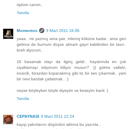
öptüm canım..
Yanıtla
Momentos
9 Mart 2011 16:06
yaaa.. ne yazmış ama şair, inlemiş köküne kadar.. ama geri
gelince de burnum düşse almam gayri kabilinden bir tavır..
breh diyorum..
16 basamak olayı da ilginç geldi.. hayatımda en çok
ciyaklamayı istiyorum biliyor musun? :)) gülme vallahi,
incecik, birazdan kopacakmış gibi tiz bir ses çıkarmak.. yani
bir nevi bardak çatlatmak.. :)
neyse böyleyken böyle diyeyim ve keseyim bariii :)
Yanıtla
CEPAYNASI
9 Mart 2011 22:24
kayıp yakınlarını düşürdün aklıma bu yazınla...