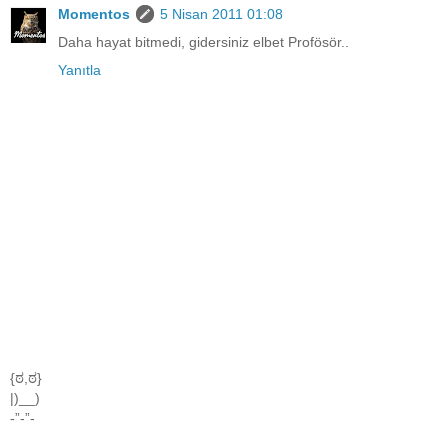
Momentos
5 Nisan 2011 01:08
Daha hayat bitmedi, gidersiniz elbet Profösör..
Yanıtla
{ಠ,ಠ}
|)__)
-”-”-