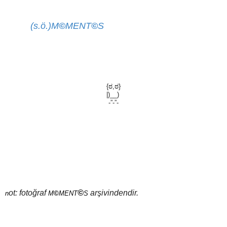
(s.ö.)
M
©
M
ENT
©
S
{ಠ,ಠ}
|)__)
-”-”-
ot: fotoğraf ​
©
arşivindendir.​
n
M
©
M
ENT
S