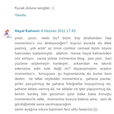
Kucak dolusu sevgiler, :)
Yanıtla
Hayal Kahvem
8 Haziran 2011 17:43
yooo.. yooo.. nedir bu? bizim köy ahalisinden hep
momentos'u mu dinleyeceğim? buyrun burada da dilek
yazmış.. yok artık! az önce cümbür cemaat bizim köyün
hamımları toplanmıştık.. allahım.. kimse hayal kahvemden
söz etmiyor.. varsa yoksa momentos blog.. pes yani.. bari
yüzüme söylemeyin kardeşim.. arkamdan ne lakırdı
ederseniz edin öyle değil mi? dayanamadım aradım
momentos'u.. konuşuver şu hayranlarınla da kurtar beni
dedim.. ne laflar söylediler momentos'a.. şahane yazılar,
şiirler yazıyormuş da şahane fotoğraflar koyuyormuş da,
şahane ablası varmış da, ne ablalar ne işler yapıyormuş da,
benim kardeş bile gözümün içine baka baka konuştu
momentos'la valla.. momentos kusura bakma ama.. seni ilk
gördüğümde sana sarılmayacağım.
senin ayağına sıkıca basmam farz oldu faaarzzz:)))