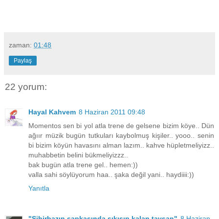
zaman:
01:48
Paylaş
22 yorum:
Hayal Kahvem
8 Haziran 2011 09:48
Momentos sen bi yol atla trene de gelsene bizim köye.. Dün
ağıır müzik bugün tutkuları kaybolmuş kişiler.. yooo.. senin
bi bizim köyün havasını alman lazım.. kahve hüpletmeliyizz..
muhabbetin belini bükmeliyizzz..
bak bugün atla trene gel.. hemen:))
valla sahi söylüyorum haa.. şaka değil yani.. haydiiii:))
Yanıtla
"Sihirbazın şapkasında sıkışıp kalan tavşan"
8 Haziran