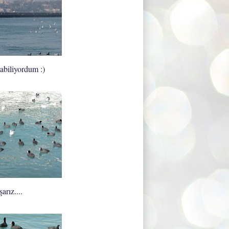
yabiliyordum :)
arız....