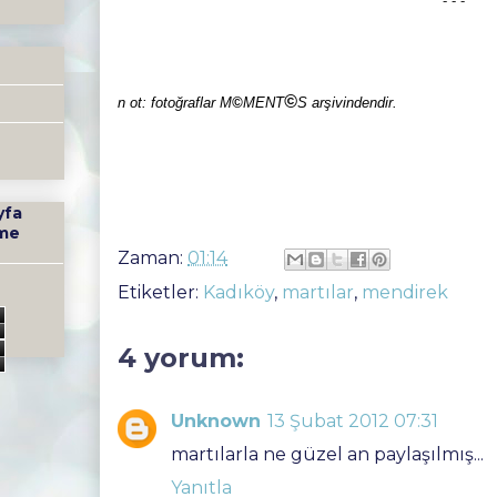
-”-”-
©
n
ot: fotoğraflar ​
M
©
M
ENT
S
​ arşivindendir.​
yfa
me
Zaman:
01:14
Etiketler:
Kadıköy
,
martılar
,
mendirek
3
4 yorum:
Unknown
13 Şubat 2012 07:31
martılarla ne güzel an paylaşılmış...
Yanıtla