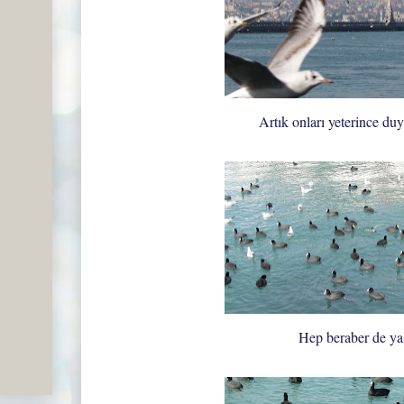
Artık onları yeterince du
Hep beraber de yaş