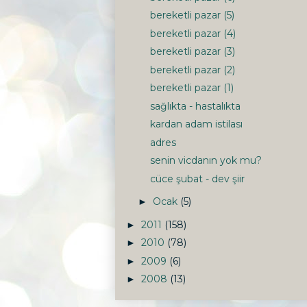
bereketli pazar (5)
bereketli pazar (4)
bereketli pazar (3)
bereketli pazar (2)
bereketli pazar (1)
sağlıkta - hastalıkta
kardan adam istilası
adres
senin vicdanın yok mu?
cüce şubat - dev şiir
Ocak
(5)
►
2011
(158)
►
2010
(78)
►
2009
(6)
►
2008
(13)
►