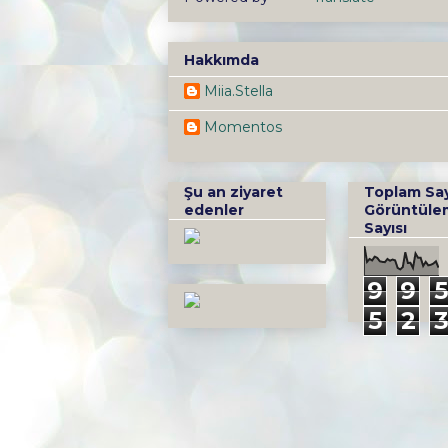
Hakkımda
Miia.Stella
Momentos
Şu an ziyaret
Toplam Sa
edenler
Görüntüle
Sayısı
9
9
5
5
2