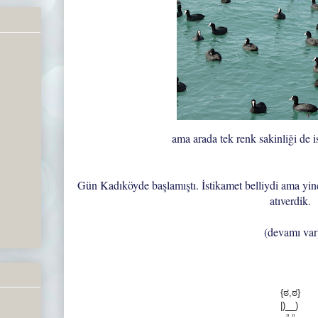
ama arada tek renk sakinliği de ist
Gün Kadıköyde başlamıştı. İstikamet belliydi ama yine
atıverdik.
(devamı var
{ಠ,ಠ}
|)__)