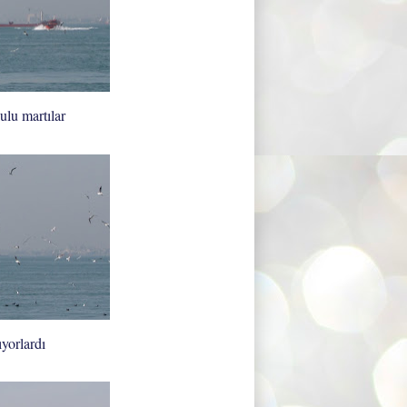
lu martılar
ıyorlardı