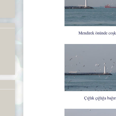
Mendirek önünde coşku
Çığlık çığlığa bağır