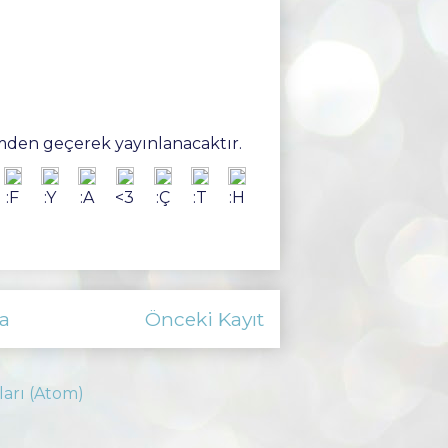
den geçerek yayınlanacaktır.
:F
:Y
:A
<3
:Ç
:T
:H
a
Önceki Kayıt
ları (Atom)