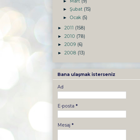
Mart
(9)
►
Şubat
(15)
►
Ocak
(5)
►
2011
(158)
►
2010
(78)
►
2009
(6)
►
2008
(13)
►
Bana ulaşmak isterseniz
Ad
E-posta
*
Mesaj
*