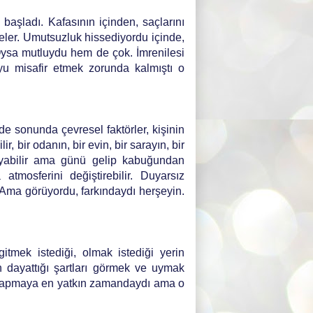
başladı. Kafasının içinden, saçlarını
ler. Umutsuzluk hissediyordu içinde,
Oysa mutluydu hem de çok. İmrenilesi
u misafir etmek zorunda kalmıştı o
de sonunda çevresel faktörler, kişinin
ir, bir odanın, bir evin, bir sarayın, bir
ayabilir ama günü gelip kabuğundan
 atmosferini değiştirebilir. Duyarsız
 Ama görüyordu, farkındaydı herşeyin.
itmek istediği, olmak istediği yerin
n dayattığı şartları görmek ve uymak
k yapmaya en yatkın zamandaydı ama o