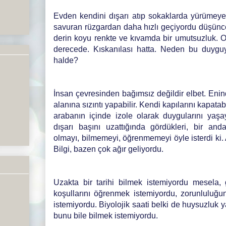
Evden kendini dışarı atıp sokaklarda yürümeye 
savuran rüzgardan daha hızlı geçiyordu düşünce
derin koyu renkte ve kıvamda bir umutsuzluk. 
derecede. Kıskanılası hatta. Neden bu duyguy
halde?
İnsan çevresinden bağımsız değildir elbet. Enin
alanına sızıntı yapabilir. Kendi kapılarını kapatabil
arabanın içinde izole olarak duygularını yaş
dışarı başını uzattığında gördükleri, bir anda
olmayı, bilmemeyi, öğrenmemeyi öyle isterdi ki.
Bilgi, bazen çok ağır geliyordu.
Uzakta bir tarihi bilmek istemiyordu mesela, g
koşullarını öğrenmek istemiyordu, zorunluluğu
istemiyordu. Biyolojik saati belki de huysuzlu
bunu bile bilmek istemiyordu.