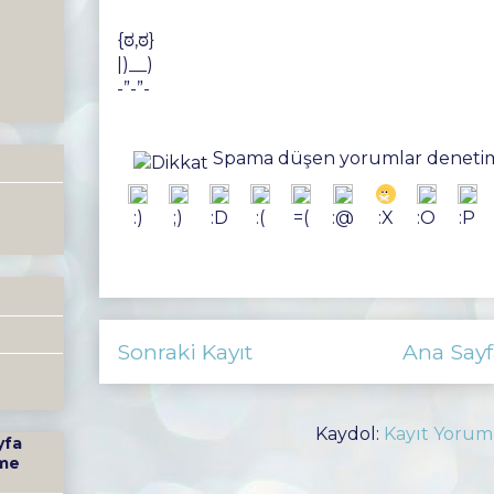
{ಠ,ಠ}
|)__)
-”-”-
Spama düşen yorumlar denetim
:)
;)
:D
:(
=(
:@
:X
:O
:P
Sonraki Kayıt
Ana Sayf
Kaydol:
Kayıt Yorum
yfa
me