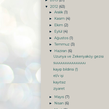
2013
(21)
►
2012
(63)
▼
Aralık
(1)
►
Kasım
(4)
►
Ekim
(2)
►
Eylül
(4)
►
Ağustos
(1)
►
Temmuz
(3)
►
Haziran
(6)
▼
Uzunya ve Zekeriyaköy gezisi
suuuuuuuuuuuuuu
kayıp bildirisi (!)
el/v işi
kayıtsız
ziyaret
Mayıs
(7)
►
Nisan
(6)
►