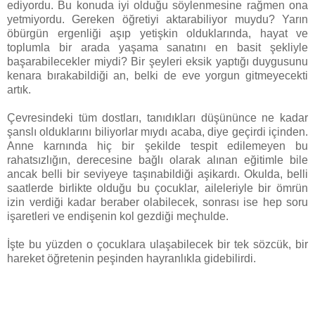
ediyordu. Bu konuda iyi olduğu söylenmesine rağmen ona
yetmiyordu. Gereken öğretiyi aktarabiliyor muydu? Yarın
öbürgün ergenliği aşıp yetişkin olduklarında, hayat ve
toplumla bir arada yaşama sanatını en basit şekliyle
başarabilecekler miydi? Bir şeyleri eksik yaptığı duygusunu
kenara bırakabildiği an, belki de eve yorgun gitmeyecekti
artık.
Çevresindeki tüm dostları, tanıdıkları düşününce ne kadar
şanslı olduklarını biliyorlar mıydı acaba, diye geçirdi içinden.
Anne karnında hiç bir şekilde tespit edilemeyen bu
rahatsızlığın, derecesine bağlı olarak alınan eğitimle bile
ancak belli bir seviyeye taşınabildiği aşikardı. Okulda, belli
saatlerde birlikte olduğu bu çocuklar, aileleriyle bir ömrün
izin verdiği kadar beraber olabilecek, sonrası ise hep soru
işaretleri ve endişenin kol gezdiği meçhulde.
İşte bu yüzden o çocuklara ulaşabilecek bir tek sözcük, bir
hareket öğretenin peşinden hayranlıkla gidebilirdi.