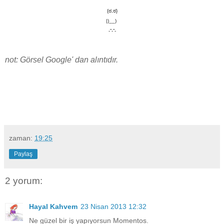
{ಠ,ಠ}
|)__)
-”-”-
not: Görsel Google' dan alıntıdır.
zaman:
19:25
Paylaş
2 yorum:
Hayal Kahvem
23 Nisan 2013 12:32
Ne güzel bir iş yapıyorsun Momentos.