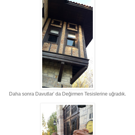
Daha sonra Davutlar' da Değirmen Tesislerine uğradık.