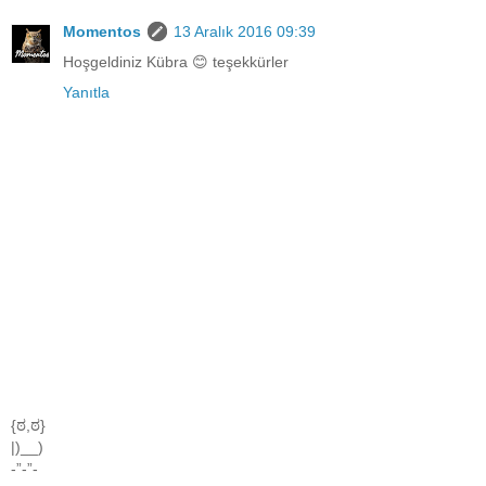
Momentos
13 Aralık 2016 09:39
Hoşgeldiniz Kübra 😊 teşekkürler
Yanıtla
{ಠ,ಠ}
|)__)
-”-”-