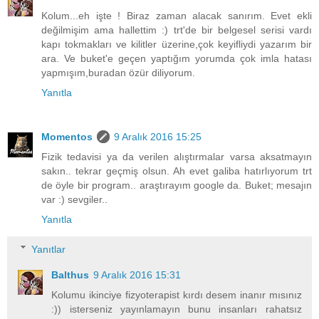
Kolum...eh işte ! Biraz zaman alacak sanırım. Evet ekli
değilmişim ama hallettim :) trt'de bir belgesel serisi vardı
kapı tokmakları ve kilitler üzerine,çok keyifliydi yazarım bir
ara. Ve buket'e geçen yaptığım yorumda çok imla hatası
yapmışım,buradan özür diliyorum.
Yanıtla
Momentos
9 Aralık 2016 15:25
Fizik tedavisi ya da verilen alıştırmalar varsa aksatmayın
sakın.. tekrar geçmiş olsun. Ah evet galiba hatırlıyorum trt
de öyle bir program.. araştırayım google da. Buket; mesajın
var :) sevgiler..
Yanıtla
Yanıtlar
Balthus
9 Aralık 2016 15:31
Kolumu ikinciye fizyoterapist kırdı desem inanır mısınız
:)) isterseniz yayınlamayın bunu insanları rahatsız