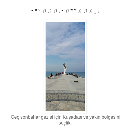
• * ° ♫ ♫ ♫ . • ♫ * ° ♫ ♫ ♫ ¸ .
Geç sonbahar gezisi için Kuşadası ve yakın bölgesini
seçtik.