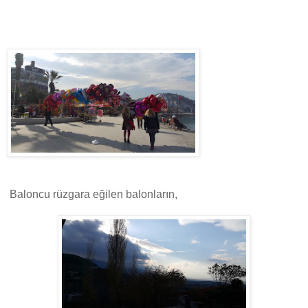
Baloncu rüzgara eğilen balonların,