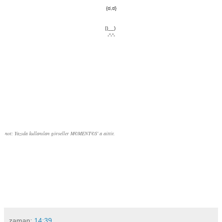
{ಠ,ಠ}
|)__)
-”-”-
not: Yazıda kullanılan görseller
M
©
MENT
©
S' a aittir.
zaman:
14:39