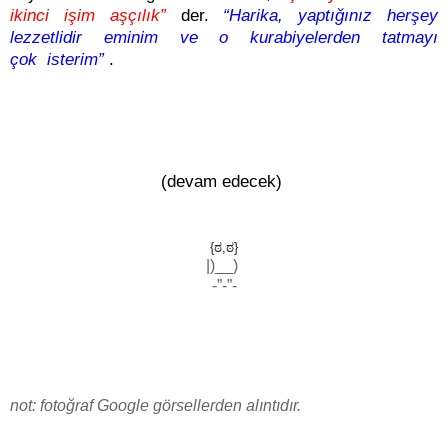
ikinci işim aşçılık”
der.
“Harika, yaptığınız herşey
lezzetlidir eminim ve o kurabiyelerden tatmayı
çok
isterim”
.
(devam edecek)
{ಠ,ಠ}
|)__)
-”-”-
not: fotoğraf ​Google görsellerden alıntıdır.​