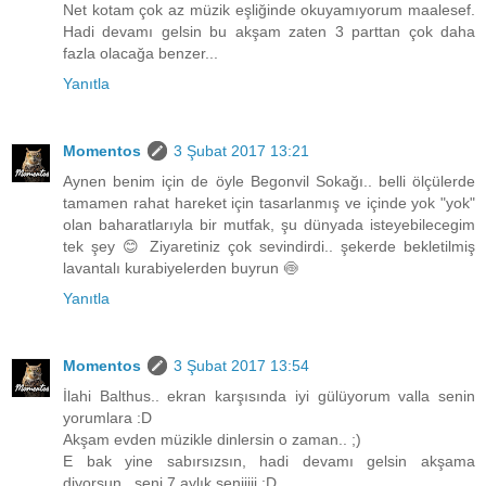
Net kotam çok az müzik eşliğinde okuyamıyorum maalesef.
Hadi devamı gelsin bu akşam zaten 3 parttan çok daha
fazla olacağa benzer...
Yanıtla
Momentos
3 Şubat 2017 13:21
Aynen benim için de öyle Begonvil Sokağı.. belli ölçülerde
tamamen rahat hareket için tasarlanmış ve içinde yok "yok"
olan baharatlarıyla bir mutfak, şu dünyada isteyebilecegim
tek şey 😊 Ziyaretiniz çok sevindirdi.. şekerde bekletilmiş
lavantalı kurabiyelerden buyrun 🍥
Yanıtla
Momentos
3 Şubat 2017 13:54
İlahi Balthus.. ekran karşısında iyi gülüyorum valla senin
yorumlara :D
Akşam evden müzikle dinlersin o zaman.. ;)
E bak yine sabırsızsın, hadi devamı gelsin akşama
diyorsun.. seni 7 aylık seniiiii :D