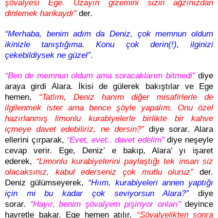
şövalyesi Ege. Uzayın gizemini sizin ağzınızdan
dinlemek harikaydı”
der.
“Merhaba, benim adım da Deniz, çok memnun oldum
ikinizle tanıştığıma. Konu çok derin(!), ilginizi
çekebildiysek ne güzel”
.
“Ben de memnun oldum ama soracaklarım bitmedi”
diye
araya girdi Alara. İkisi de gülerek bakıştılar ve Ege
hemen,
“Tatlım, Deniz hanım diğer misafirlerle de
ilgilenmek ister ama bence şöyle yapalım. Onu özel
hazırlanmış limonlu kurabiyelerle birlikte bir kahve
içmeye davet edebiliriz, ne dersin?”
diye sorar. Alara
ellerini çırparak,
“Evet, evet.. davet edelim”
diye neşeyle
cevap verir. Ege, Deniz’ e bakıp, Alara’ yı işaret
ederek,
“Limonlu kurabiyelerini paylaştığı tek insan siz
olacaksınız, kabul ederseniz çok mutlu oluruz”
der.
Deniz gülümseyerek,
“Hıım, kurabiyeleri annen yaptığı
için mi bu kadar çok seviyorsun Alara?”
diye
sorar.
“Hayır, benim şövalyem pişiriyor onları”
deyince
hayretle bakar. Ege hemen atılır,
“Şövalyelikten sonra