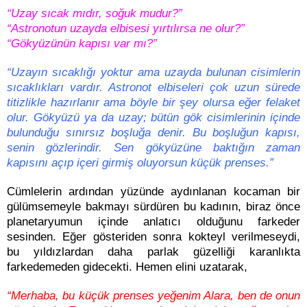
“Uzay sıcak mıdır, soğuk mudur?”
“Astronotun uzayda elbisesi yırtılırsa ne olur?”
“Gökyüzünün kapısı var mı?”
“Uzayın sıcaklığı yoktur ama uzayda bulunan cisimlerin
sıcaklıkları vardır. Astronot elbiseleri çok uzun sürede
titizlikle hazırlanır ama böyle bir şey olursa eğer felaket
olur. Gökyüzü ya da uzay; b
ütün gök cisimlerinin içinde
bulunduğu sınırsız boşluğa denir. Bu boşluğun kapısı,
senin gözlerindir. Sen gökyüzüne baktığın zaman
kapısını açıp içeri girmiş oluyorsun küçük prenses.”
Cümlelerin ardından yüzünde aydınlanan kocaman bir
gülümsemeyle bakmayı sürdüren bu kadının, biraz önce
planetaryumun içinde anlatıcı olduğunu farkeder
sesinden. Eğer gösteriden sonra kokteyl verilmeseydi,
bu yıldızlardan daha parlak güzelliği karanlıkta
farkedemeden gidecekti. Hemen elini uzatarak,
“Merhaba, bu küçük prenses yeğenim Alara, ben de onun