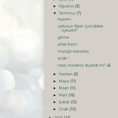
Ağustos
(3)
►
Temmuz
(7)
▼
hazırım
uykusuz Alper (çocuklara
öyküler)*
gitme
anlat kızım
müziğin kanatları
sıcak !
nasıl, moraliniz düzeldi mi? 😃
Haziran
(6)
►
Mayıs
(11)
►
Nisan
(11)
►
Mart
(16)
►
Şubat
(12)
►
Ocak
(10)
►
2016
(22)
►