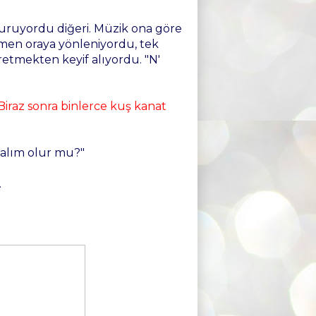
duruyordu diğeri. Müzik ona göre
amen oraya yönleniyordu, tek
etmekten keyif alıyordu. "N'
iraz sonra binlerce kuş kanat
salım olur mu?"
.