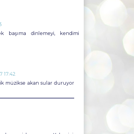
3
 başıma dinlemeyi, kendimi
 17:42
sik müzikse akan sular duruyor