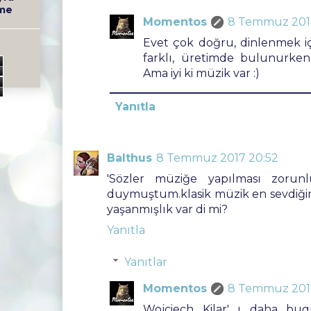
me
Momentos
8 Temmuz 201
Evet çok doğru, dinlenmek için
farklı, üretimde bulunurken 
0
Ama iyi ki müzik var :)
0
Yanıtla
Balthus
8 Temmuz 2017 20:52
'Sözler müziğe yapılması zorunlu
duymuştum.klasik müzik en sevdiği
yaşanmışlık var di mi?
Yanıtla
Yanıtlar
Momentos
8 Temmuz 2017
Wojciech Kilar' ı daha bug