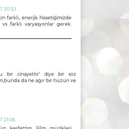
7 20:33
 farklı, enerjik hissetiğimizde
vs farklı varyasyonlar gerek.
 bir cinayettir' diye bir söz
m,bunda da ne ağır bir hüzün ve
 21:06
ün keşfettim. Film müzikleri