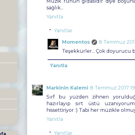
Müzik ruhun gıdasıdır diye boşuna
sağlık...
Yanıtla
Yanıtlar
Momentos
8 Temmuz 201
Teşekkürler... Çok doyurucu bi
Yanıtla
Markinin Kalemi
8 Temmuz 2017 19
Sırf bu yüzden zihnen yorulduğ
hazırlayıp sırt üstü uzanıyoru
hissettiriyor :) Tabi her müzikle olmuy
Yanıtla
Yanıtlar
yfa