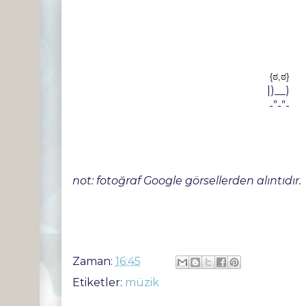
{ಠ,ಠ}
|)__)
-”-”-
not: fotoğraf Google görsellerden alıntıdır.​
Zaman:
16:45
Etiketler:
müzik