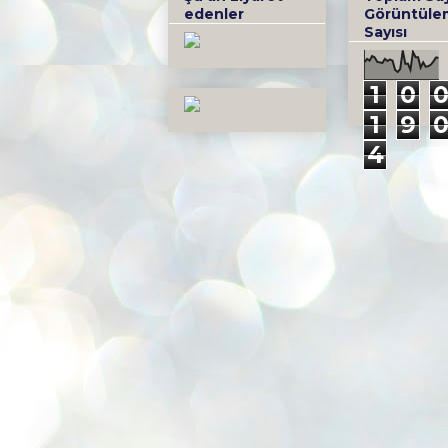
edenler
Görüntüle
Sayısı
1
0
1
9
4