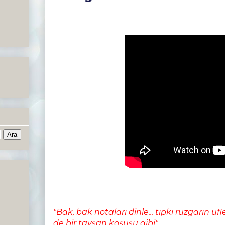
"Bak, bak notaları dinle... tıpkı rüzgarın üf
de bir tavşan koşuşu gibi"