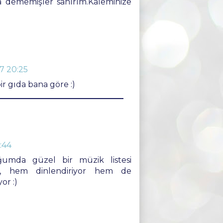
 dememişler sanırım.Kaleminize
7 20:25
r gıda bana göre :)
:44
umda güzel bir müzik listesi
m, hem dinlendiriyor hem de
or :)