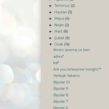
Temmuz
(2)
►
Haziran
(3)
►
Mayıs
(4)
►
Nisan
(2)
►
Mart
(8)
►
Şubat
(9)
►
Ocak
(16)
▼
#mim sinema ve ben
adres*
kal*
Are you lonesome tonight?*
Yerleşik Yabancı
Bipolar 10
Bipolar 9
Bipolar 8
Bipolar 7
Bipolar 6