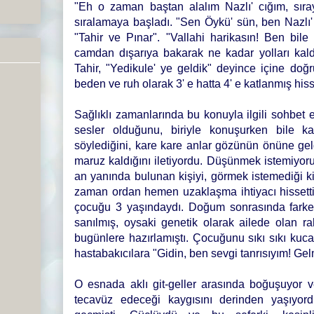
"Eh o zaman baştan alalım Nazlı' cığım, sıra
sıralamaya başladı. "Sen Öykü' sün, ben Nazlı' 
"Tahir ve Pınar". "Vallahi harikasın! Ben bil
camdan dışarıya bakarak ne kadar yolları kaldı
Tahir, "Yedikule' ye geldik" deyince içine doğ
beden ve ruh olarak 3' e hatta 4' e katlanmış hi
Sağlıklı zamanlarında bu konuyla ilgili sohbet e
sesler olduğunu, biriyle konuşurken bile k
söylediğini, kare kare anlar gözünün önüne geld
maruz kaldığını iletiyordu. Düşünmek istemiyo
an yanında bulunan kişiyi, görmek istemediği k
zaman ordan hemen uzaklaşma ihtiyacı hissettiği
çocuğu 3 yaşındaydı. Doğum sonrasında farked
sanılmış, oysaki genetik olarak ailede olan ra
bugünlere hazırlamıştı. Çocuğunu sıkı sıkı kuca
hastabakıcılara "Gidin, ben sevgi tanrısıyım! Gel
O esnada aklı git-geller arasında boğuşuyor 
tecavüz edeceği kaygısını derinden yaşıyor