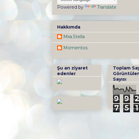
Powered by
Translate
Hakkımda
Miia.Stella
Momentos
Şu an ziyaret
Toplam Sa
edenler
Görüntüle
Sayısı
9
9
7
5
1