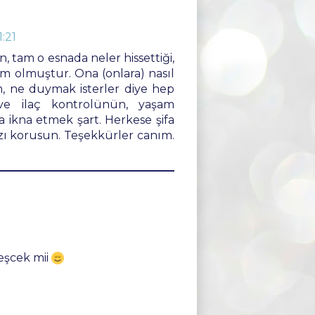
:21
, tam o esnada neler hissettiği,
m olmuştur. Ona (onlara) nasıl
ım, ne duymak isterler diye hep
e ilaç kontrolünün, yaşam
na ikna etmek şart. Herkese şifa
ızı korusun. Teşekkürler canım.
leşcek mii