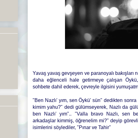
Yavaş yavaş gevşeyen ve paranoyalı bakışları n
daha eğlenceli hale getirmeye çalışan Öykü, 
sohbete dahil ederek, çevreyle ilgisini yumuşatm
"Ben Nazlı' yım, sen Öykü' sün" dedikten sonra
kimim yahu?" dedi gülümseyerek, Nazlı da gül
ben Nazlı' yım".. "Valla bravo Nazlı, sen b
arkadaşlar kimmiş, öğrenelim mi?" deyip görevl
isimlerini söylediler, "Pınar ve Tahir"