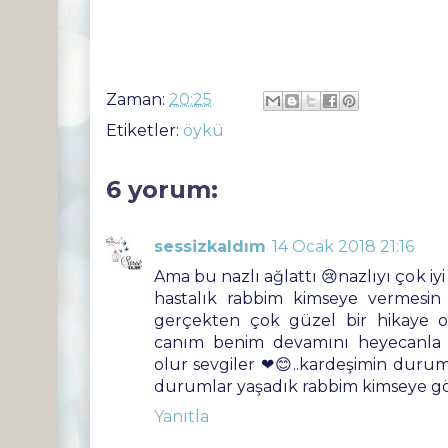
Zaman:
20:25
Etiketler:
öykü
6 yorum:
sessizkaldım
14 Ocak 2018 21:16
Ama bu nazlı ağlattı 😢nazlıyı çok i
hastalık rabbim kimseye vermesi
gerçekten çok güzel bir hikaye o
canım benim devamını heyecanla 
olur sevgiler ❤😊..kardeşimin durum
durumlar yaşadık rabbim kimseye g
Yanıtla