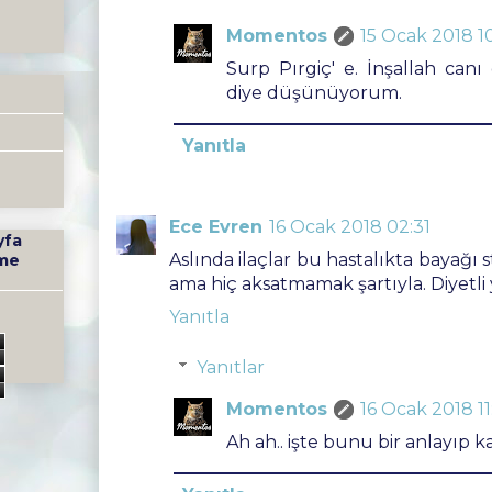
Momentos
15 Ocak 2018 10
Surp Pırgiç' e. İnşallah canı
diye düşünüyorum.
Yanıtla
Ece Evren
16 Ocak 2018 02:31
yfa
Aslında ilaçlar bu hastalıkta bayağı s
me
ama hiç aksatmamak şartıyla. Diyetli
Yanıtla
2
Yanıtlar
Momentos
16 Ocak 2018 11:
Ah ah.. işte bunu bir anlayıp 