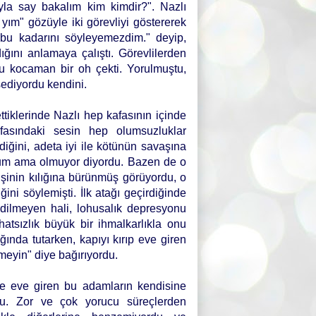
yla say bakalım kim kimdir?". Nazlı
yım" gözüyle iki görevliyi göstererek
e bu kadarını söyleyemezdim." deyip,
ğını anlamaya çalıştı. Görevlilerden
ru kocaman bir oh çekti. Yorulmuştu,
ssediyordu kendini.
ttiklerinde Nazlı hep kafasının içinde
afasındaki sesin hep olumsuzluklar
iğini, adeta iyi ile kötünün savaşına
rum ama olmuyor diyordu. Bazen de o
işinin kılığına bürünmüş görüyordu, o
ni söylemişti. İlk atağı geçirdiğinde
ilmeyen hali, lohusalık depresyonu
hatsızlık büyük bir ihmalkarlıkla onu
ğında tutarken, kapıyı kırıp eve giren
meyin" diye bağırıyordu.
ve eve giren bu adamların kendisine
du. Zor ve çok yorucu süreçlerden