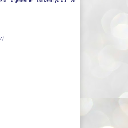
ikle diğerlerine benzemiyordu ve
r)