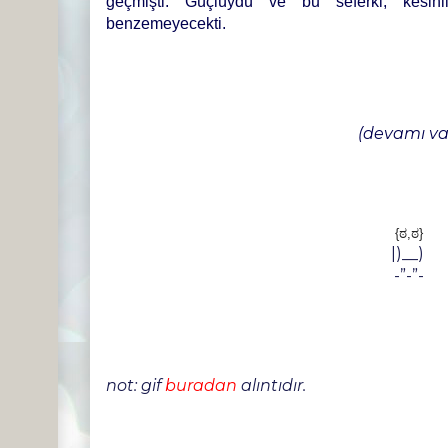
geçmişti. Güçlüydü ve bu seferki, kesinl
benzemeyecekti.
(devamı va
{ಠ,ಠ}
|)__)
-”-”-
not: gif
buradan
alıntıdır.