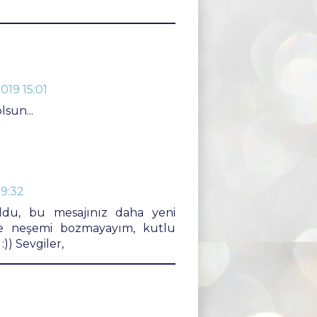
019 15:01
lsun...
19:32
oldu, bu mesajınız daha yeni
de neşemi bozmayayım, kutlu
)) Sevgiler,