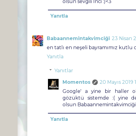
olsun sevgili İnci :)<3
Yanıtla
Babaannemintakvimciği
23 Nisan 2
en tatlı en neşeli bayramımız kutlu o
Yanıtla
Yanıtlar
Momentos
20 Mayıs 2019 
Google' a yine bir haller 
gözüktü sistemde :( yine 
olsun Babaannemintakvimciği :
Yanıtla