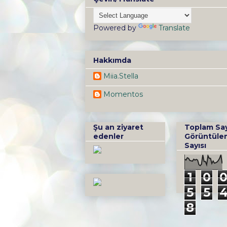
Powered by
Translate
Hakkımda
Miia.Stella
Momentos
Şu an ziyaret
Toplam Sa
edenler
Görüntüle
Sayısı
1
0
5
5
8