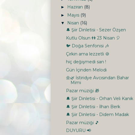
Haziran
(8)
►
Mayıs
(9)
►
Nisan
(16)
▼
🔔 Şiir Dinletisi - Sezer Özşen
Kutlu Olsun 👫 23 Nisan 🎈
🐦 Doğa Senfonisi 🎶
Çirkin ama lezzetli 🍪
hiç değişmedi san !
Gün İçinden Melodi
🌼🌿 İstiridye Avcısından Bahar
Mimi
Pazar müziği 🎁
🔔 Şiir Dinletisi - Orhan Veli Kanık
🔔 Şiir Dinletisi - İlhan Berk
🔔 Şiir Dinletisi - Didem Madak
Pazar müziği 🎵
DUYURU 📢