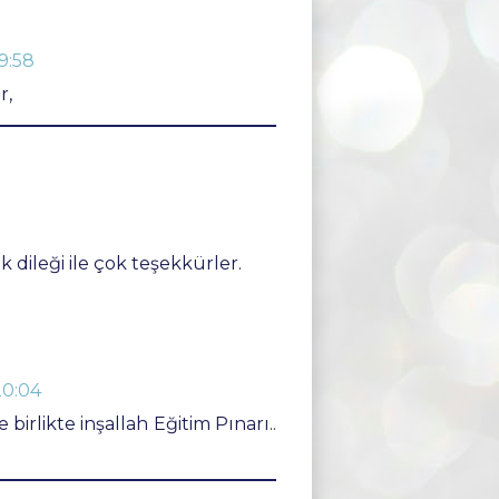
9:58
r,
 dileği ile çok teşekkürler.
20:04
birlikte inşallah Eğitim Pınarı..