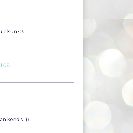
u olsun <3
21:08
n kendisi :))