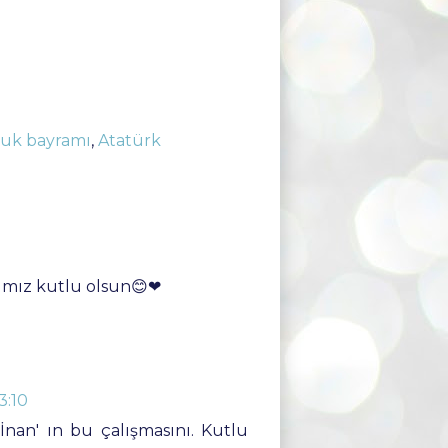
cuk bayramı
,
Atatürk
mımız kutlu olsun😊❤
3:10
an' ın bu çalışmasını. Kutlu