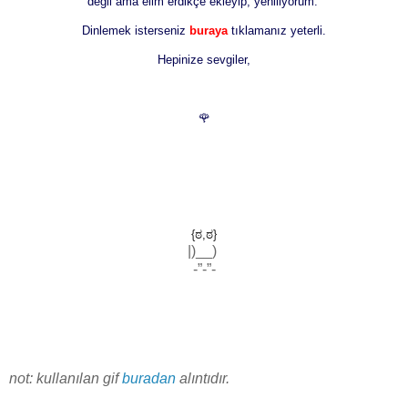
değil ama elim erdikçe ekleyip, yeniliyorum.
Dinlemek isterseniz
buraya
tıklamanız yeterli.
Hepinize sevgiler,
🌹
{ಠ,ಠ}
|)__)
-”-”-
not: kullanılan gif
buradan
alıntıdır.