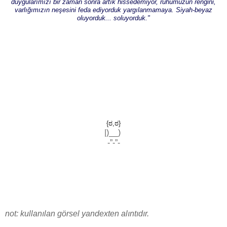
duygularımızı bir zaman sonra artık hissedemiyor, ruhumuzun rengini,
varlığımızın neşesini feda ediyorduk yargılanmamaya. Siyah-beyaz
oluyorduk... soluyorduk."
{ಠ,ಠ}
|)__)
-”-”-
not: kullanılan görsel yandexten alıntıdır.