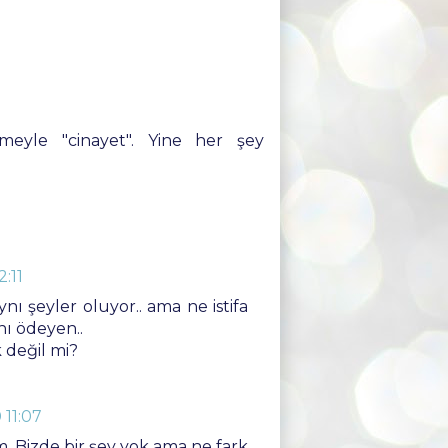
meyle "cinayet". Yine her şey
.
:11
nı şeyler oluyor.. ama ne istifa
ı ödeyen..
k değil mi?
 11:07
 Bizde bir şey yok ama ne fark