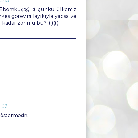
2:45
Ebemkuşağı :( çünkü ülkemiz
kes görevini layıkıyla yapsa ve
kadar zor mu bu? :((((((
:32
östermesin.