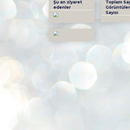
Şu an ziyaret
Toplam Sa
edenler
Görüntüle
Sayısı