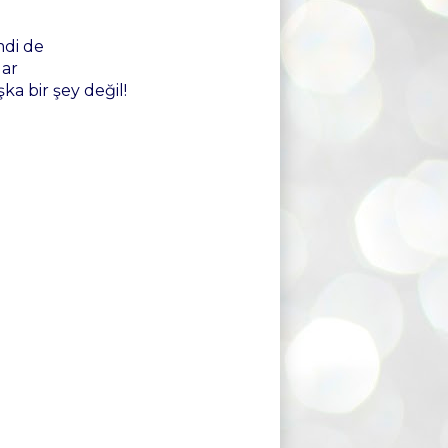
mdi de
lar
ka bir şey değil!