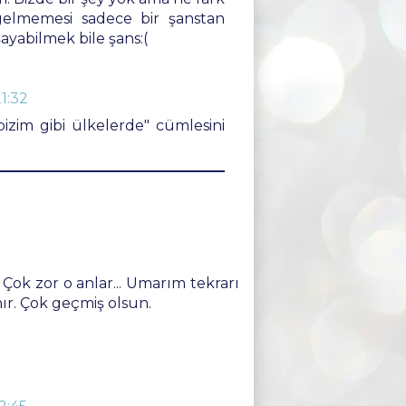
gelmemesi sadece bir şanstan
şayabilmek bile şans:(
1:32
"bizim gibi ülkelerde" cümlesini
Çok zor o anlar... Umarım tekrarı
r. Çok geçmiş olsun.