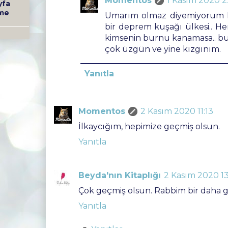
Momentos
1 Kasım 2020 2
yfa
me
Umarım olmaz diyemiyorum 
bir deprem kuşağı ülkesi.. Her
kimsenin burnu kanamasa.. bu 
çok üzgün ve yine kızgınım.
Yanıtla
Momentos
2 Kasım 2020 11:13
İlkaycığım, hepimize geçmiş olsun.
Yanıtla
Beyda'nın Kitaplığı
2 Kasım 2020 13
Çok geçmiş olsun. Rabbim bir daha g
Yanıtla