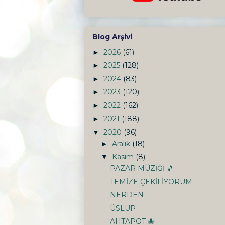
Blog Arşivi
2026
(61)
►
2025
(128)
►
2024
(83)
►
2023
(120)
►
2022
(162)
►
2021
(188)
►
2020
(96)
▼
Aralık
(18)
►
Kasım
(8)
▼
PAZAR MÜZİĞİ 🎵
TEMİZE ÇEKİLİYORUM
NERDEN
ÜSLUP
AHTAPOT 🐙