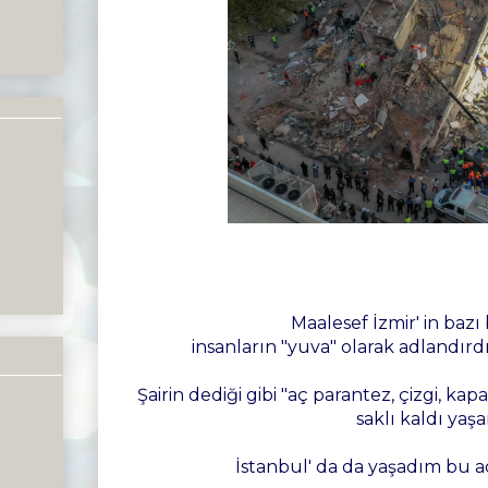
Maalesef İzmir' in bazı
insanların "yuva" olarak adlandırdı
Şairin dediği gibi "aç parantez, çizgi, kap
saklı kaldı yaşa
İstanbul' da da yaşadım bu ac