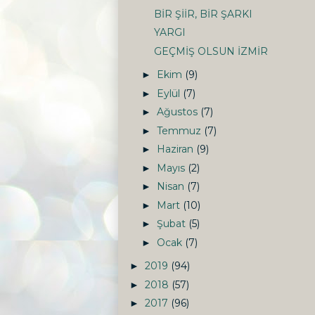
BİR ŞİİR, BİR ŞARKI
YARGI
GEÇMİŞ OLSUN İZMİR
Ekim
(9)
►
Eylül
(7)
►
Ağustos
(7)
►
Temmuz
(7)
►
Haziran
(9)
►
Mayıs
(2)
►
Nisan
(7)
►
Mart
(10)
►
Şubat
(5)
►
Ocak
(7)
►
2019
(94)
►
2018
(57)
►
2017
(96)
►