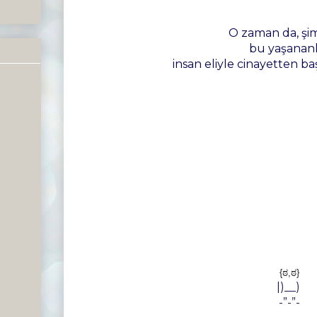
O zaman da, şi
bu yaşanan
insan eliyle cinayetten baş
{ಠ,ಠ}
|)__)
-”-”-