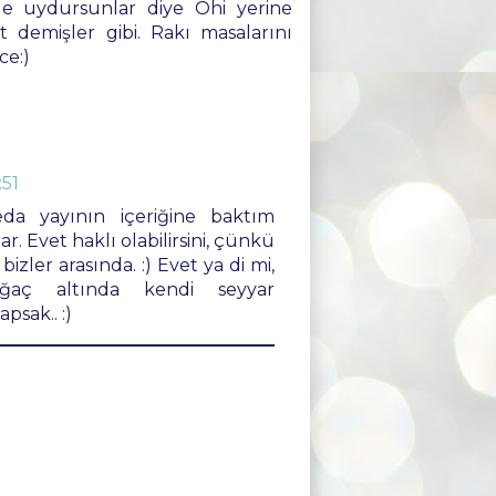
de uydursunlar diye Ohi yerine
t demişler gibi. Rakı masalarını
ce:)
:51
a yayının içeriğine baktım
. Evet haklı olabilirsini, çünkü
izler arasında. :) Evet ya di mi,
ğaç altında kendi seyyar
psak.. :)