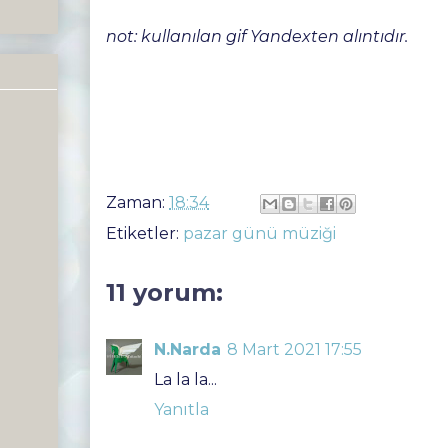
not: kullanılan gif Yandexten alıntıdır.
Zaman:
18:34
Etiketler:
pazar günü müziği
11 yorum:
N.Narda
8 Mart 2021 17:55
La la la...
Yanıtla