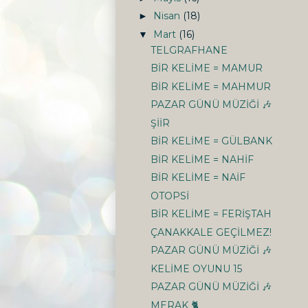
Nisan
(18)
►
Mart
(16)
▼
TELGRAFHANE
BİR KELİME = MAMUR
BİR KELİME = MAHMUR
PAZAR GÜNÜ MÜZİĞİ 🎶
ŞİİR
BİR KELİME = GÜLBANK
BİR KELİME = NAHİF
BİR KELİME = NAİF
OTOPSİ
BİR KELİME = FERİŞTAH
ÇANAKKALE GEÇİLMEZ!
PAZAR GÜNÜ MÜZİĞİ 🎶
KELİME OYUNU 15
PAZAR GÜNÜ MÜZİĞİ 🎶
MERAK 🐈