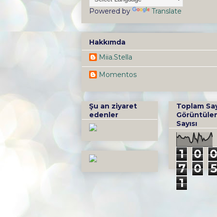
Powered by
Translate
Hakkımda
Miia.Stella
Momentos
Şu an ziyaret
Toplam Sa
edenler
Görüntüle
Sayısı
1
0
7
0
5
1