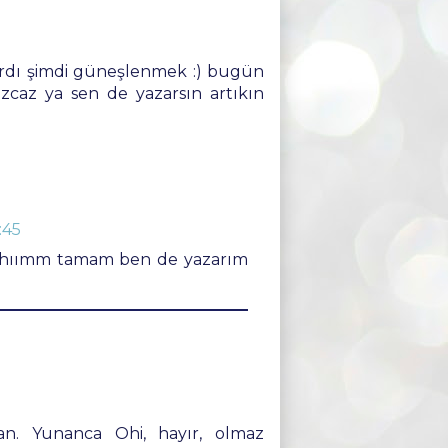
vardı şimdi güneşlenmek :) bugün
azcaz ya sen de yazarsın artıkın
:45
)) hıımm tamam ben de yazarım
nan. Yunanca Ohi, hayır, olmaz