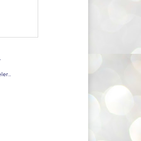
r
er...