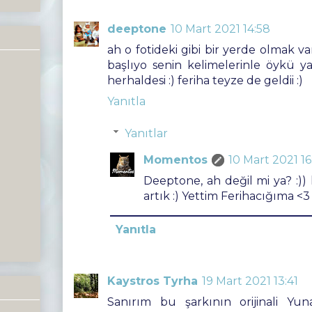
deeptone
10 Mart 2021 14:58
ah o fotideki gibi bir yerde olmak 
başlıyo senin kelimelerinle öykü y
herhaldesi :) feriha teyze de geldii :)
Yanıtla
Yanıtlar
Momentos
10 Mart 2021 16
Deeptone, ah değil mi ya? :
artık :) Yettim Ferihacığıma <3
Yanıtla
Kaystros Tyrha
19 Mart 2021 13:41
Sanırım bu şarkının orijinali Yu