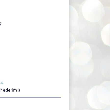
3
14
 ederim :)