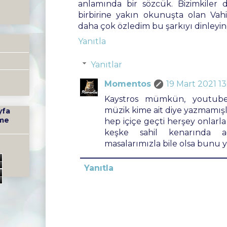
anlamında bir sözcük. Bizimkiler 
birbirine yakın okunuşta olan Vahi
daha çok özledim bu şarkıyı dinleyin
Yanıtla
Yanıtlar
Momentos
19 Mart 2021 13
Kaystros mümkün, youtubed
müzik kime ait diye yazmamışlar
yfa
me
hep içiçe geçti herşey onlarla b
keşke sahil kenarında a
masalarımızla bile olsa bunu ya
0
Yanıtla