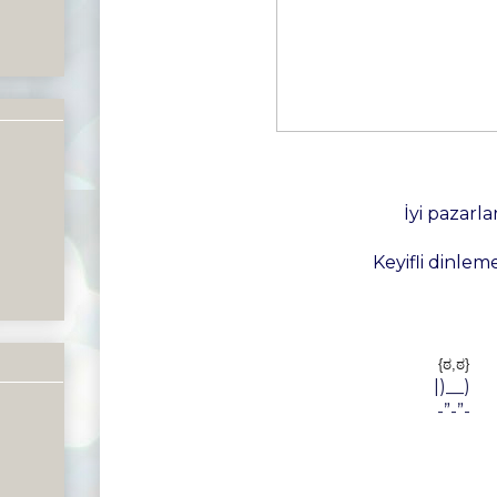
İyi pazarla
Keyifli dinlemel
{ಠ,ಠ}
|)__)
-”-”-