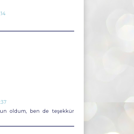
:14
:37
nun oldum, ben de teşekkür