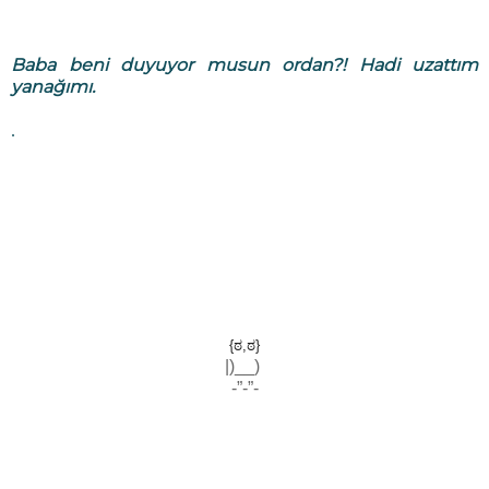
Baba beni duyuyor musun ordan?! Hadi uzattım
yanağımı.
.
{ಠ,ಠ}
|)__)
-”-”-