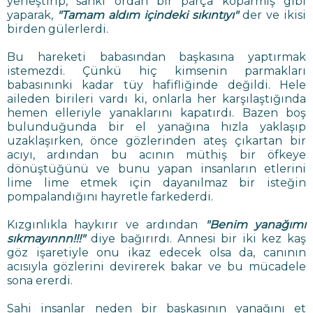
yerleştirip, sanki ordan bir parça koparmış gibi
yaparak,
"Tamam aldım içindeki sıkıntıyı"
der ve ikisi
birden gülerlerdi.
Bu hareketi babasından başkasına yaptırmak
istemezdi. Çünkü hiç kimsenin parmakları
babasınınki kadar tüy hafifliğinde değildi. Hele
aileden birileri vardı ki, onlarla her karşılaştığında
hemen elleriyle yanaklarını kapatırdı. Bazen boş
bulunduğunda bir el yanağına hızla yaklaşıp
uzaklaşırken, önce gözlerinden ateş çıkartan bir
acıyı, ardından bu acının müthiş bir öfkeye
dönüştüğünü ve bunu yapan insanların etlerini
lime lime etmek için dayanılmaz bir isteğin
pompalandığını hayretle farkederdi.
Kızgınlıkla haykırır ve ardından
"Benim yanağımı
sıkmayınnn!!!"
diye bağırırdı. Annesi bir iki kez kaş
göz işaretiyle onu ikaz edecek olsa da, canının
acısıyla gözlerini devirerek bakar ve bu mücadele
sona ererdi.
Sahi insanlar neden bir başkasının yanağını et