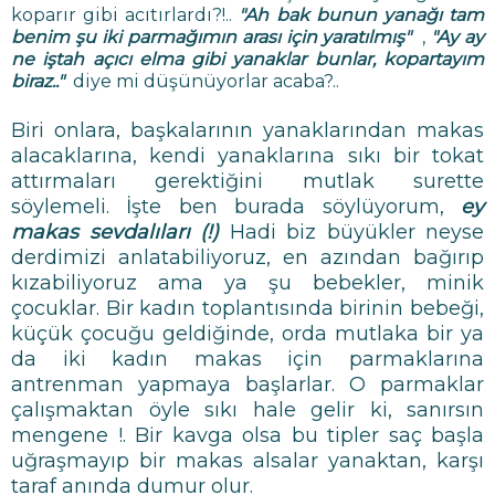
koparır gibi acıtırlardı?!..
"Ah bak bunun yanağı tam
benim şu iki parmağımın arası için yaratılmış"
,
"A
y ay
ne iştah açıcı elma gibi yanaklar bunlar, kopartayım
biraz.."
diye mi düşünüyorlar acaba?..
Biri onlara, başkalarının yanaklarından makas
alacaklarına, kendi yanaklarına sıkı bir tokat
attırmaları gerektiğini mutlak surette
söylemeli. İşte ben burada söylüyorum,
ey
makas sevdalıları (!)
Hadi biz büyükler neyse
derdimizi anlatabiliyoruz, en azından bağırıp
kızabiliyoruz ama ya şu bebekler, minik
çocuklar. Bir kadın toplantısında birinin bebeği,
küçük çocuğu geldiğinde, orda mutlaka bir ya
da iki kadın makas için parmaklarına
antrenman yapmaya başlarlar. O parmaklar
çalışmaktan öyle sıkı hale gelir ki, sanırsın
mengene !. Bir kavga olsa bu tipler saç başla
uğraşmayıp bir makas alsalar yanaktan, karşı
taraf anında dumur olur.