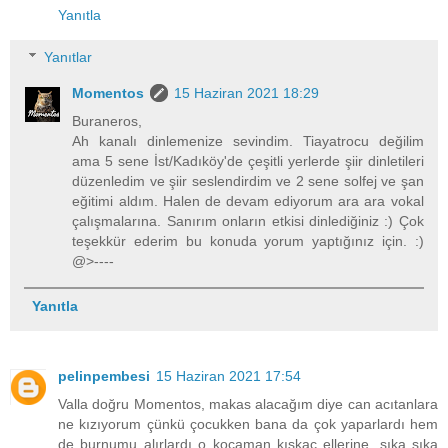
Yanıtla
Yanıtlar
Momentos
15 Haziran 2021 18:29
Buraneros,
Ah kanalı dinlemenize sevindim. Tiayatrocu değilim
ama 5 sene İst/Kadıköy'de çeşitli yerlerde şiir dinletileri
düzenledim ve şiir seslendirdim ve 2 sene solfej ve şan
eğitimi aldım. Halen de devam ediyorum ara ara vokal
çalışmalarına. Sanırım onların etkisi dinlediğiniz :) Çok
teşekkür ederim bu konuda yorum yaptığınız için. :)
@>----
Yanıtla
pelinpembesi
15 Haziran 2021 17:54
Valla doğru Momentos, makas alacağım diye can acıtanlara
ne kızıyorum çünkü çocukken bana da çok yaparlardı hem
de burnumu alırlardı o kocaman kıskaç ellerine. sıka sıka