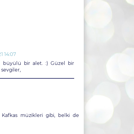
1 14:07
büyülü bir alet. :) Güzel bir
sevgiler,
afkas müzikleri gibi, belki de