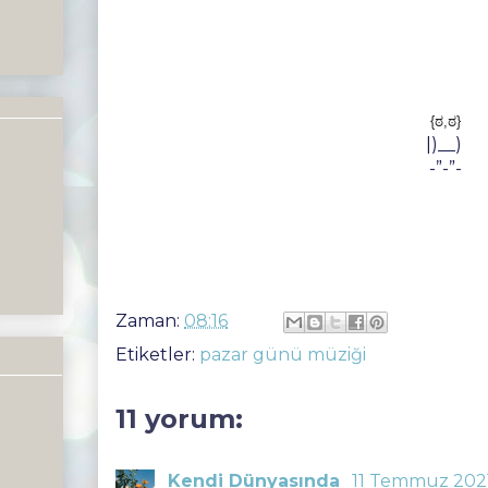
{ಠ,ಠ}
|)__)
-”-”-
Zaman:
08:16
Etiketler:
pazar günü müziği
11 yorum:
Kendi Dünyasında
11 Temmuz 2021