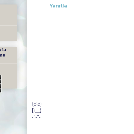
Yanıtla
yfa
me
9
{ಠ,ಠ}
|)__)
-”-”-