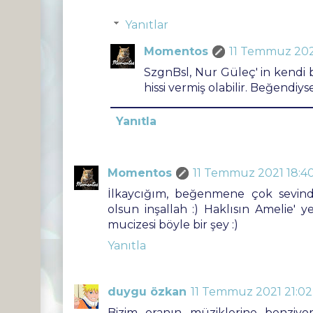
Yanıtlar
Momentos
11 Temmuz 202
SzgnBsl, Nur Güleç' in kendi b
hissi vermiş olabilir. Beğendiyse
Yanıtla
Momentos
11 Temmuz 2021 18:4
İlkaycığım, beğenmene çok sevind
olsun inşallah :) Haklısın Amelie' 
mucizesi böyle bir şey :)
Yanıtla
duygu özkan
11 Temmuz 2021 21:02
Bizim oranın müziklerine benziyo