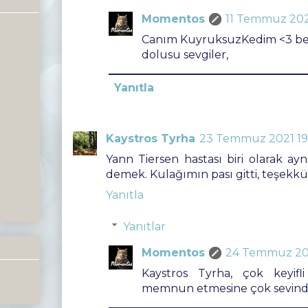
Momentos
11 Temmuz 202
Canım KuyruksuzKedim <3 be
dolusu sevgiler,
Yanıtla
Kaystros Tyrha
23 Temmuz 2021 19
Yann Tiersen hastası biri olarak ay
demek. Kulağımın pası gitti, teşekkür
Yanıtla
Yanıtlar
Momentos
24 Temmuz 202
Kaystros Tyrha, çok keyifl
memnun etmesine çok sevindim