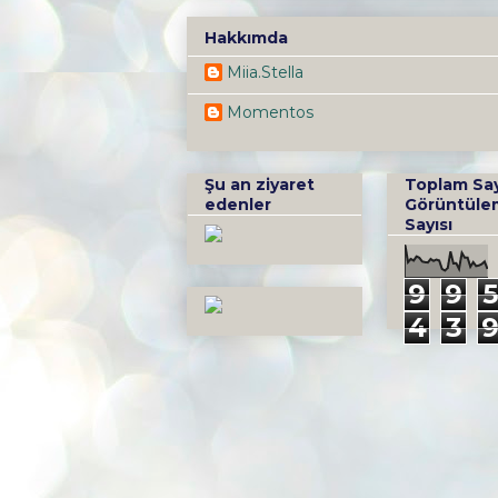
Hakkımda
Miia.Stella
Momentos
Şu an ziyaret
Toplam Sa
edenler
Görüntüle
Sayısı
9
9
5
4
3