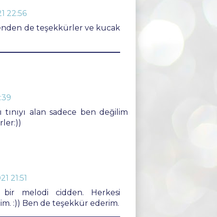
1 22:56
nden de teşekkürler ve kucak
:39
nı tınıyı alan sadece ben değilim
ler:))
1 21:51
i bir melodi cidden. Herkesi
. :)) Ben de teşekkür ederim.