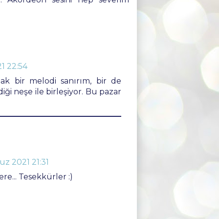
1 22:54
k bir melodi sanırım, bir de
iği neşe ile birleşiyor. Bu pazar
z 2021 21:31
e... Tesekkürler :)