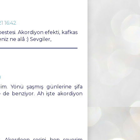
1 16:42
estesi. Akordiyon efekti, kafkas
niz ne alâ :) Sevgiler,
0
im. Yönü şaşmış günlerine şifa
ye de benziyor. Ah işte akordiyon
r. Akordeon sesini hep severim