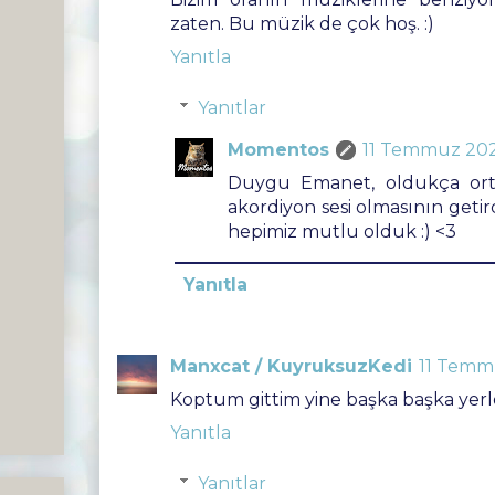
zaten. Bu müzik de çok hoş. :)
Yanıtla
Yanıtlar
Momentos
11 Temmuz 202
Duygu Emanet, oldukça orta
akordiyon sesi olmasının getird
hepimiz mutlu olduk :) <3
Yanıtla
Manxcat / KuyruksuzKedi
11 Temmu
Koptum gittim yine başka başka yerler
Yanıtla
Yanıtlar