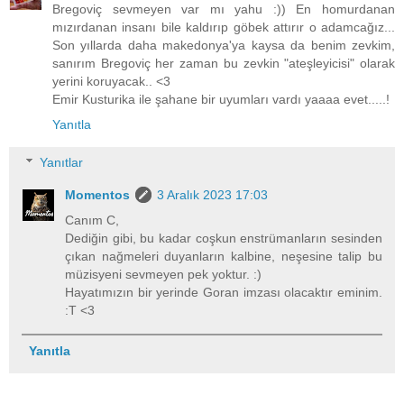
Bregoviç sevmeyen var mı yahu :)) En homurdanan
mızırdanan insanı bile kaldırıp göbek attırır o adamcağız...
Son yıllarda daha makedonya'ya kaysa da benim zevkim,
sanırım Bregoviç her zaman bu zevkin "ateşleyicisi" olarak
yerini koruyacak.. <3
Emir Kusturika ile şahane bir uyumları vardı yaaaa evet.....!
Yanıtla
Yanıtlar
Momentos
3 Aralık 2023 17:03
Canım C,
Dediğin gibi, bu kadar coşkun enstrümanların sesinden
çıkan nağmeleri duyanların kalbine, neşesine talip bu
müzisyeni sevmeyen pek yoktur. :)
Hayatımızın bir yerinde Goran imzası olacaktır eminim.
:T <3
Yanıtla