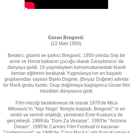
Goran Bregović
(22 Mart 1950)
Besteci, gitarist ve şarkıcı Bregović, 1950 yılında Sırp bir
anne ve Hırvat babanın çocuğu olarak Saraybosna' da
dünyaya geldi. 16 yaşındayken konservatuvardaki klasik
keman eğitimini bırakarak Yugoslavya'nın en başarılı
gruplarından sayılan Bijelo Dugme, (Beyaz Düğme) adında
bir Rock grubu kurdu. Grup dağılmaya başlayınca Goran film
müzikleri dünyasına girdi.
Film müziği bestelemeye ilk olarak 1978'de Mica
Milosevic'in "Nije Nego" filmiyle başladı. Bregović
'
in en
renkli ve verimli ortaklığı, yönetmen Emir Kusturica ile
gerçekleşti, 1989'da "Dom Za Vesanje", 1993'te "Arizona
Dream", 1995'te Cannes Film Festivali'ni kazanan
"Underground" ve 1998'de "Crna Macka" gibi Emir Kusturica