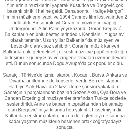
filmlerinin müziklerini yaparak Kusturica ve Bregović çok
başarılı bir ikili haline geldi. Daha sonra "Kraliçe Margot"
filminin müziklerini yaptı ve 1994 Cannes film festivalinden 2
ödül aldı. Bir sonraki yıl Goran’ın müziklerini yaptığı
"Underground" Altın Palmiyeyi kazandı. Goran Bregović ,
Balkanların en ünlü bestecilerindedir. Kendisini "Yugoslav"
olarak tanımlar. Uzun yıllar Balkanlar’da müzisyen ve
bestekâr olarak söz sahibidir. Goran’ın müzik kariyeri
Balkanlardaki geleneksel çoksesli müzik ve popüler müziğin
birleşimi ile güney Slav ve çingene temaları üzerine devam
etti. Bunun sonucunda Doğu Avrupa’da çok popüler oldu.
Sanatçı, Türkiye'de İzmir, İstanbul, Kocaeli, Bursa, Ankara ve
Diyarbakır illerinde de konserler verdi. Ben de İstanbul
Harbiye Açık Hava' da 2 kez izleme şansını yakaladım.
Sanatçının parçalarından bazıları Sezen Aksu, Oya-Bora ve
Candan Erçetin gibi müzisyenler tarafından Türkçe sözlerle
seslendirildi. Anne ve babamın topraklarından bir sanatçı
olan Bregović
'
in şarkılarına hep yakınlık hissetmişimdir.
Kullanılan enstrümanlarla, hüznü de, eğlenceyi de sonuna
kadar yaşatan müziklerle beslenen ortak coğrafyadayız
sonuçta.