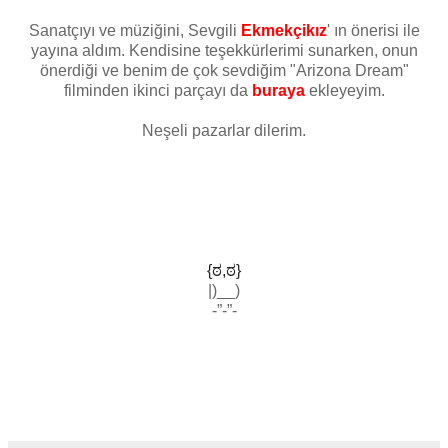
Sanatçıyı ve müziğini, Sevgili
Ekmekçikız
' ın önerisi ile
yayına aldım. Kendisine teşekkürlerimi sunarken, onun
önerdiği ve benim de çok sevdiğim "Arizona Dream"
filminden ikinci parçayı da
buraya
ekleyeyim.
Neşeli pazarlar dilerim.
{ಠ,ಠ}
|)__)
-”-”-