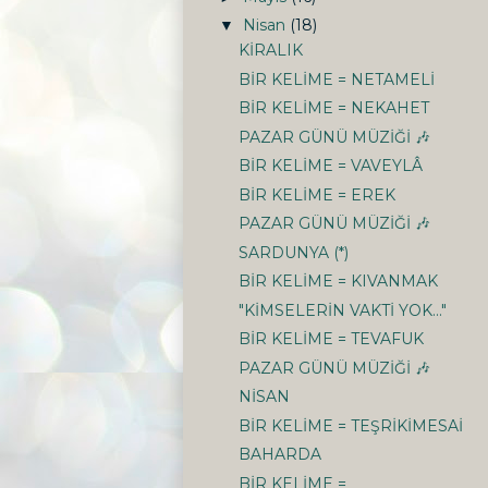
Nisan
(18)
▼
KİRALIK
BİR KELİME = NETAMELİ
BİR KELİME = NEKAHET
PAZAR GÜNÜ MÜZİĞİ 🎶
BİR KELİME = VAVEYLÂ
BİR KELİME = EREK
PAZAR GÜNÜ MÜZİĞİ 🎶
SARDUNYA (*)
BİR KELİME = KIVANMAK
"KİMSELERİN VAKTİ YOK..."
BİR KELİME = TEVAFUK
PAZAR GÜNÜ MÜZİĞİ 🎶
NİSAN
BİR KELİME = TEŞRİKİMESAİ
BAHARDA
BİR KELİME =