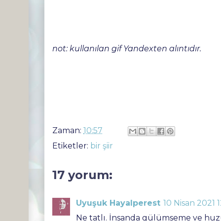
not: kullanılan gif Yandexten alıntıdır.
Zaman:
10:57
Etiketler:
bir şiir
17 yorum:
Uyuşuk Hayalperest
10 Nisan 2021 
Ne tatlı. İnsanda gülümseme ve huzur v