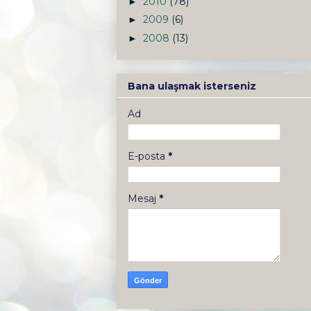
2010
(78)
►
2009
(6)
►
2008
(13)
►
Bana ulaşmak isterseniz
Ad
E-posta
*
Mesaj
*