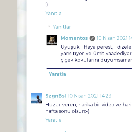
:)
Yanıtla
Yanıtlar
Momentos
10 Nisan 2021 1
Uyuşuk Hayalperest, dizel
yansıtıyor ve ümit vaadediyor
çiçek kokularını duyumsamama
Yanıtla
SzgnBsl
10 Nisan 2021 14:23
Huzur veren, harika bir video ve harik
hafta sonu olsun:-)
Yanıtla