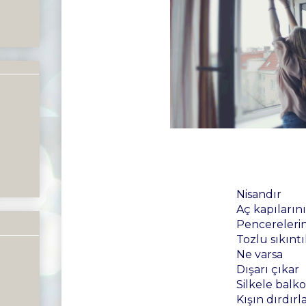
Nisandır
Aç kapılarını
Pencerelerin
Tozlu sıkıntı
Ne varsa
Dışarı çıkar
Silkele bal
Kışın dırdırl