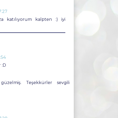
7:27
a katılıyorum kalpten :) iyi
:54
 :D
güzelmiş. Teşekkürler sevgili