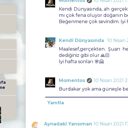
Momentos
10 Nisan 2021 1
Kendi Dünyasında, ah gerçek
mı çok fena oluyor doğanın ber
Beğenmene çok sevindim. İyi h
Kendi Dünyasında
10 Nisan 
Maalesef,gerçekten. Şuan her
dediğiniz gibi olur 🙏🏻
İyi hafta sonları 🌸🤗
Momentos
10 Nisan 2021 
yfa
me
Burdakar yok ama güneşle berab
Yanıtla
0
9
Aynadaki Yansıman
10 Nisan 2021 1