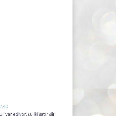
12:40
ar ediyor, şu iki satır şiir.