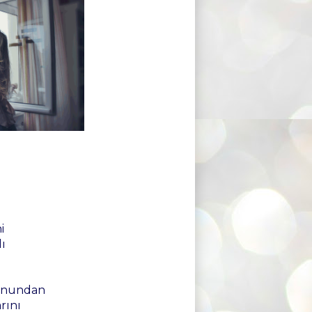
i
lı
konundan
arını