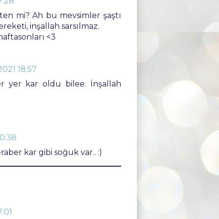
7:28
ten mi? Ah bu mevsimler şaştı
eketi, inşallah sarsılmaz.
aftasonları <3
2021 18:57
 yer kar oldu bilee. İnşallah
20:38
er kar gibi soğuk var.. :)
7:01