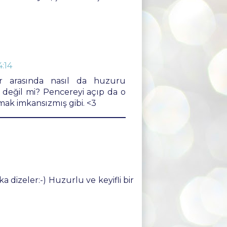
4:14
er arasında nasıl da huzuru
 değil mi? Pencereyi açıp da o
k imkansızmış gibi. <3
a dizeler:-) Huzurlu ve keyifli bir