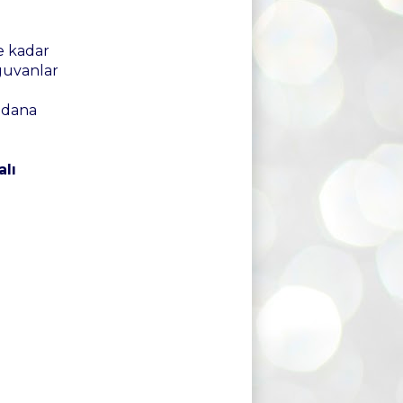
e kadar
guvanlar
odana
lı