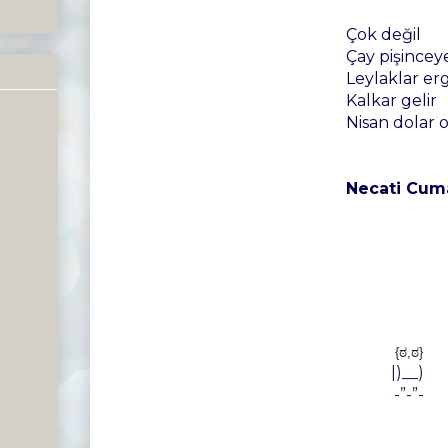
Çok değil
Çay pişincey
Leylaklar er
Kalkar gelir
Nisan dolar 
Necati Cuma
{ಠ,ಠ}
|)__)
-”-”-