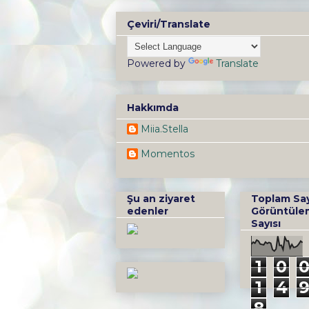
Çeviri/Translate
Powered by
Translate
Hakkımda
Miia.Stella
Momentos
Şu an ziyaret
Toplam Sa
edenler
Görüntüle
Sayısı
1
0
1
4
8