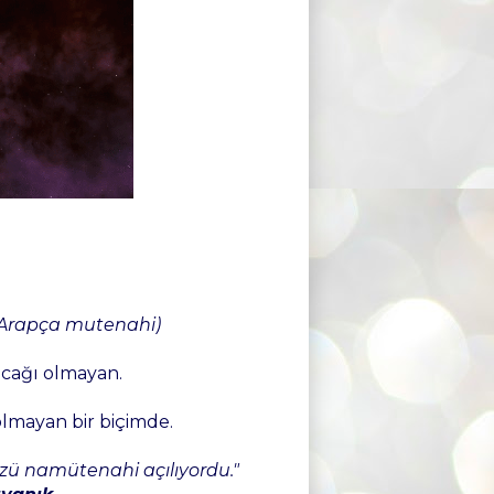
 Arapça mutenahi)
cağı olmayan.
lmayan bir biçimde.
üzü namütenahi açılıyordu."