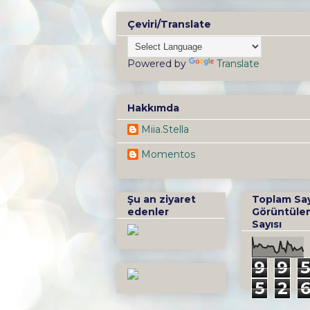
Çeviri/Translate
Powered by
Translate
Hakkımda
Miia.Stella
Momentos
Şu an ziyaret
Toplam Sa
edenler
Görüntüle
Sayısı
9
9
5
5
2