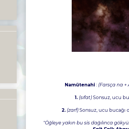
Namütenahi
:
(Farsça na +
1.
(sıfat)
Sonsuz, ucu bu
2.
(zarf)
Sonsuz, ucu bucağı o
"Öğleye yakın bu sis dağılınca göky