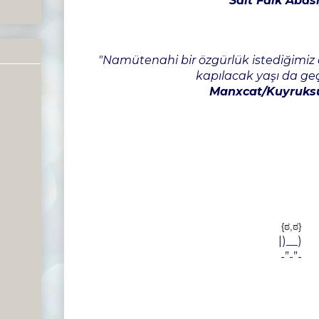
Sait Faik Abas
"Namütenahi bir özgürlük istediğim
kapılacak yaşı da geç
Manxcat/Kuyruksu
{ಠ,ಠ}
|)__)
-”-”-