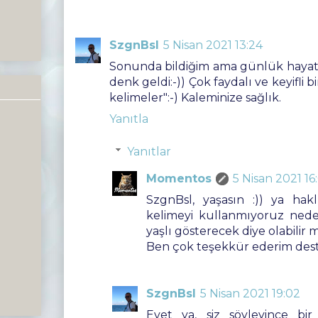
SzgnBsl
5 Nisan 2021 13:24
Sonunda bildiğim ama günlük hayat
denk geldi:-)) Çok faydalı ve keyifli b
kelimeler":-) Kaleminize sağlık.
Yanıtla
Yanıtlar
Momentos
5 Nisan 2021 16
SzgnBsl, yaşasın :)) ya hakl
kelimeyi kullanmıyoruz ned
yaşlı gösterecek diye olabilir mi
Ben çok teşekkür ederim dest
SzgnBsl
5 Nisan 2021 19:02
Evet ya, siz söyleyince b