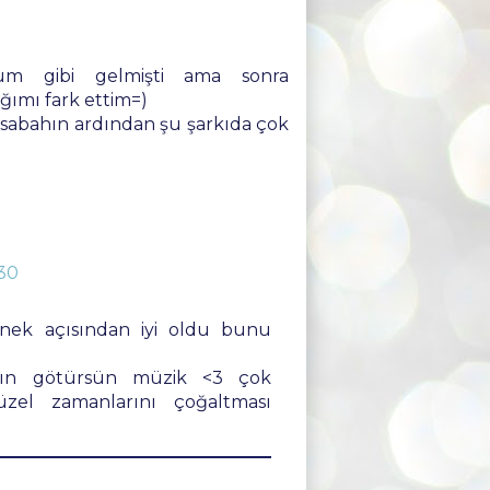
um gibi gelmişti ama sonra
ğımı fark ettim=)
r sabahın ardından şu şarkıda çok
:30
örnek açısından iyi oldu bunu
lsın götürsün müzik <3 çok
üzel zamanlarını çoğaltması