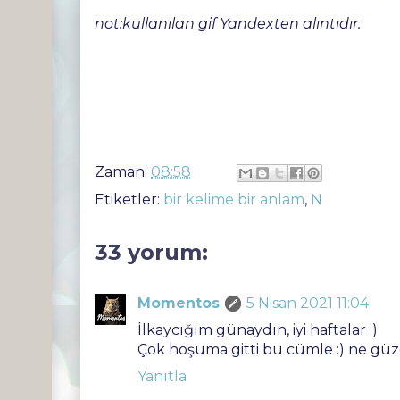
not:kullanılan gif Yandexten alıntıdır.
Zaman:
08:58
Etiketler:
bir kelime bir anlam
,
N
33 yorum:
Momentos
5 Nisan 2021 11:04
İlkaycığım günaydın, iyi haftalar :)
Çok hoşuma gitti bu cümle :) ne güzel
Yanıtla