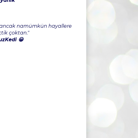
ıyanık
iz ancak namümkün hayallere
tik çoktan."
zKedi 😀