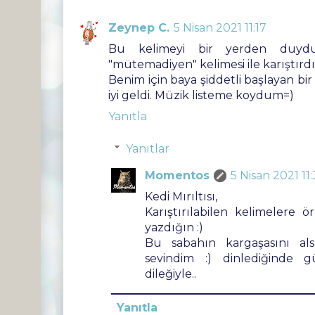
Zeynep C.
5 Nisan 2021 11:17
Bu kelimeyi bir yerden duyd
"mütemadiyen" kelimesi ile karıştırdı
Benim için baya şiddetli başlayan bi
iyi geldi. Müzik listeme koydum=)
Yanıtla
Yanıtlar
Momentos
5 Nisan 2021 11
Kedi Mırıltısı,
Karıştırılabilen kelimelere 
yazdığın :)
Bu sabahın kargaşasını a
sevindim :) dinlediğinde g
dileğiyle..
Yanıtla