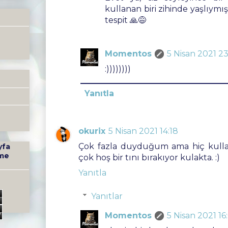
kullanan biri zihinde yaşlıymış 
tespit 🙏😅
Momentos
5 Nisan 2021 23
:))))))))
Yanıtla
okurix
5 Nisan 2021 14:18
Çok fazla duyduğum ama hiç kulla
yfa
me
çok hoş bir tını bırakıyor kulakta. :)
Yanıtla
Yanıtlar
6
Momentos
5 Nisan 2021 16