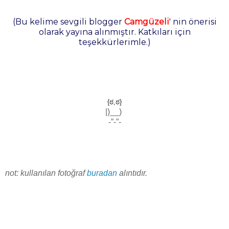
(Bu kelime sevgili blogger
Camgüzeli
' nin önerisi
olarak yayına alınmıştır. Katkıları için
teşekkürlerimle.)
{ಠ,ಠ}
|)__)
-”-”-
not: kullanılan fotoğraf
buradan
alıntıdır.