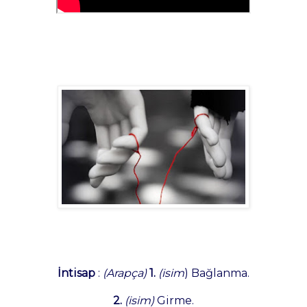
İntisap
:
(Arapça)
1.
(isim
) Bağlanma.
2.
(isim)
Girme.