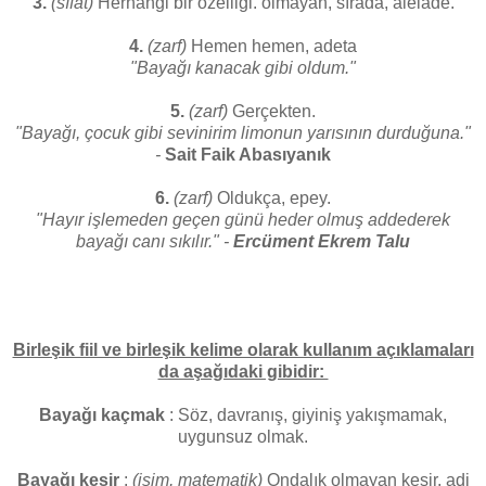
3.
(sıfat)
Herhangi bir özelliği. olmayan, sırada, alelade.
4.
(zarf)
Hemen hemen, adeta
"Bayağı kanacak gibi oldum."
5.
(zarf)
Gerçekten.
"Bayağı, çocuk gibi sevinirim limonun yarısının durduğuna."
-
Sait Faik Abasıyanık
6.
(zarf)
Oldukça, epey.
"Hayır işlemeden geçen günü heder olmuş addederek
bayağı canı sıkılır." -
Ercüment Ekrem Talu
Birleşik fiil ve birleşik kelime olarak kullanım açıklamaları
da aşağıdaki gibidir:
Bayağı kaçmak
: Söz, davranış, giyiniş yakışmamak,
uygunsuz olmak.
Bayağı kesir
:
(isim, matematik)
Ondalık olmayan kesir, adi