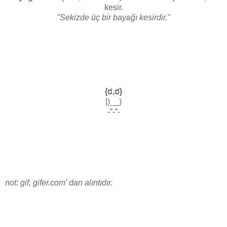
kesir.
"Sekizde üç bir bayağı kesirdir."
bayağı
{ಠ,ಠ}
|)__)
-”-”-
not: gif, gifer.com' dan alıntıdır.​