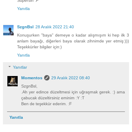
Süpersin :F
Yanıtla
SzgnBsl
28 Aralık 2022 21:40
Konuşurken "baya" demeye o kadar alışmışım ki hep ilk 3
anlam bayağı, diğerleri baya olarak zihnimde yer etmiş:)))
Teşekkürler bilgiler için:)
Yanıtla
Yanıtlar
Momentos
29 Aralık 2022 08:40
SzgnBsl,
.Ah yer edince düzeltmesi için uğraşmak gerek. :) ama
çabucak düzeltirsiniz eminim :Y :T
Ben de teşekkür ederim. :F
Yanıtla