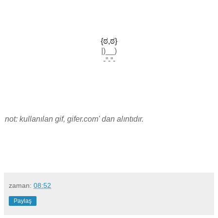
{ಠ,ಠ}
|)__)
-”-”-
not: kullanılan gif, gifer.com' dan alıntıdır.
zaman:
08:52
Paylaş