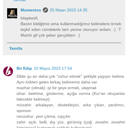
Momentos
25 Nisan 2023 14:35
kitapkesfi,
Bazen bildiğimiz ama kullanmadığımız kelimelere örnek
teşkil eden cümlelerle tam yerine oturuyor anlam. :) :T
Martılı gif çok şeker gerçekten. :)
Yanıtla
Bir Edip
10 Mayıs 2023 17:54
Dilde şu an daha çok "zuhur etmek" şekliyle yaşıyor kelime.
Aynı kökten gelen birkaç kelimemiz daha var.
mazhar (olmak): iyi bir şeye ermek, ulaşmak
izhar: belirtme, gösterme, açığa vurma (Kur'an okuyanlar
bilecektir kelimeyi)
müzahir: arkalayan, destekleyici, arka çıkan, yardımcı,
sponsor
nevzuhur: yeni çıkma, zıpçıktı
zahir: açık, belli, dış yüz, görünüş (çoğ: zevahir, zevahiri
[görünüşü] kurtarmak şekliyle kullanılıyor)