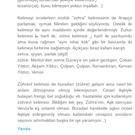
tezahür(at): bunu bilmeyen yoktur inşallah. :)
Kelimeyi incelerken sözlük "zehra" kelimesinin de Arapça
parlamak, ışımak fiilinden geldiğini söylüyordu. Üstelik iki
kelimeyi de aynı maddenin içinde değerlendirmişti. Zuhur
kelimesi ﻇ harfi ile, zühre kelimesi ﺯ harfi ile yazılıyordu
ama buna rağmen "aynı nihai kök" gibi bir kavramla iki
kelimeyi birbirine bağlamıştı. Açıkçası biraz kafam karıştı.
zehra: ışıyan, parlak (dişil)
zühre: Merkür'den sonra Güneş'e en yakın gezegen, Çoban
Yıldızı, Akşam Yıldızı, Çolpan, Çulpan, Kervankıran, Kervan
Yıldızı, Venüs.
Zührevî kelimesi de buradan (zühre) geliyor ama nasıl bir
anlam dönüşmesi olmuş bilemiyorum. Cinsel ilişkiyle
bulaşan frengi, bel soğukluğu vb. hastalıklar için kullanılıyor
zührevî kelimesi. Bildiğim tek şey, Zühre'nin, Aşk tanrıçası
Venüs'le eş anlamlı olması. Buradan hareketle aşkın cinsel
ilişkiye indirgenmiş olması kafamdaki cevapsız soruların
sayısını artırmaktan başka bir işe yaramıyor. ;)
Yanıtla