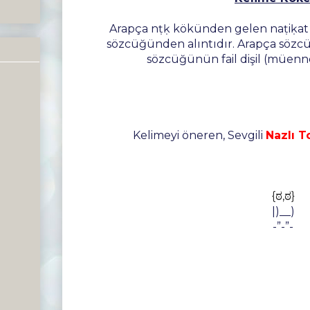
Arapça nṭḳ kökünden gelen naṭiḳat ناطقة "konuşma yeteneği
sözcüğünden alıntıdır. Arapça sözc
sözcüğünün fail dişil (müenne
Kelimeyi öneren, Sevgili
Nazlı T
{ಠ,ಠ}
|)__)
-”-”-