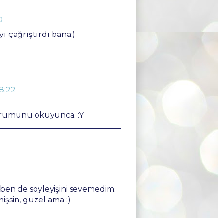
0
ı çağrıştırdı bana:)
8:22
orumunu okuyunca. :Y
 ben de söyleyişini sevemedim.
işsin, güzel ama :)