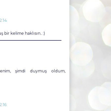
2:14
bir kelime haklısın.. :)
benim, şimdi duymuş oldum,
2:16