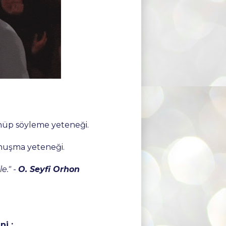
p söyleme yeteneği.
nuşma yeteneği.
e." -
O. Seyfi Orhon
ni :