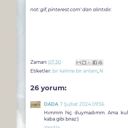
not: gif, pinterest.com' dan alıntıdır.
Zaman:
07:30
Etiketler:
bir kelime bir anlam
,
N
26 yorum:
DADA
7 Şubat 2024 09:56
Hımmm hiç duymadımm. Ama kulla
kaba gibi biraz:)
Yanıtla