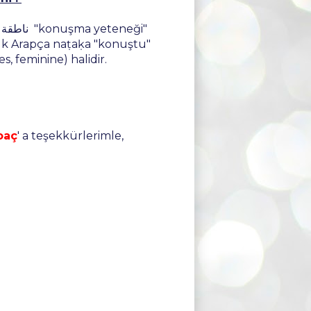
"
ük Arapça naṭaḳa "konuştu"
s, feminine) halidir.
oaç
' a teşekkürlerimle,