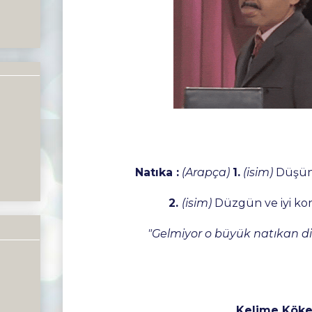
Natıka :
(Arapça)
1.
(isim)
Düşünü
2.
(isim)
Düzgün ve iyi ko
"Gelmiyor o büyük natıkan dil
Kelime Köke