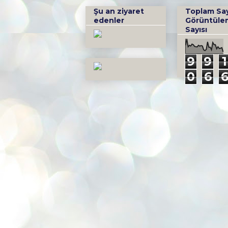
Şu an ziyaret
Toplam Sa
edenler
Görüntüle
Sayısı
9
9
1
0
6