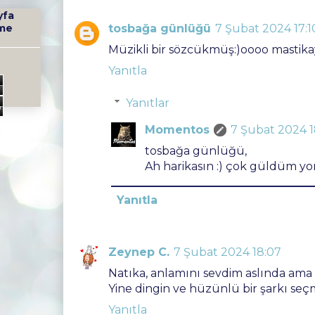
yfa
me
tosbağa günlüğü
7 Şubat 2024 17:1
Müzikli bir sözcükmüş:)oooo mastikay
Yanıtla
6
Yanıtlar
Momentos
7 Şubat 2024 1
tosbağa günlüğü,
Ah harikasın :) çok güldüm y
Yanıtla
Zeynep C.
7 Şubat 2024 18:07
Natıka, anlamını sevdim aslında ama
Yine dingin ve hüzünlü bir şarkı seçm
Yanıtla