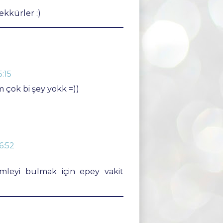
kkürler :)
:15
m çok bi şey yokk =))
6:52
leyi bulmak için epey vakit