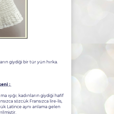
rın giydiği bir tür yün hırka.
eni :
a ışığı; kadınların giydiği hafif
sızca sözcük Fransızca lire-lis,
zcük Latince aynı anlama gelen
rilmiştir.