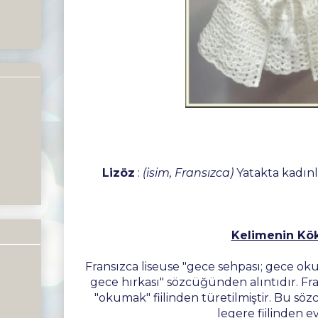
Lizöz
:
(isim, Fransızca)
Yatakta kadınla
Kelimenin Kök
Fransızca liseuse "gece sehpası; gece okum
gece hırkası" sözcüğünden alıntıdır. Fran
"okumak" fiilinden türetilmiştir. Bu sö
legere fiilinden ev