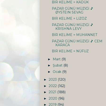
BİR KELİME = KADÜK
PAZAR GÜNÜ MÜZİĞİ 🎵
ØYSTEIN SEVAG
BİR KELİME = LİZÖZ
PAZAR GÜNÜ MÜZİĞİ 🎵
KRISHNA LEVY
BİR KELİME = MUHANNET
PAZAR GÜNÜ MÜZİĞİ 🎵 CEM
KARACA
BİR KELİME = NÜFUZ
Mart
(9)
►
Şubat
(8)
►
Ocak
(9)
►
2023
(120)
►
2022
(162)
►
2021
(188)
►
2020
(96)
►
2019
(94)
►