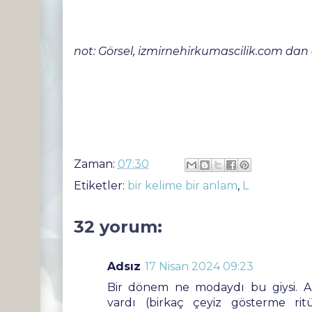
not: Görsel, izmirnehirkumascilik.com dan a
Zaman:
07:30
Etiketler:
bir kelime bir anlam
,
L
32 yorum:
Adsız
17 Nisan 2024 09:23
Bir dönem ne modaydı bu giysi. An
vardı (birkaç çeyiz gösterme ritü