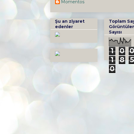
Momentos
Şu an ziyaret
Toplam Sa
edenler
Görüntüle
Sayısı
1
0
1
8
5
0