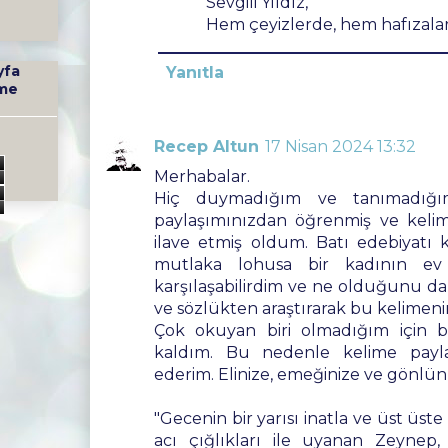
Sevgili Yıldız,
Hem çeyizlerde, hem hafızalard
yfa
Yanıtla
me
Recep Altun
17 Nisan 2024 13:32
0
Merhabalar.
Hiç duymadığım ve tanımadığım 
paylaşımınızdan öğrenmiş ve keli
ilave etmiş oldum. Batı edebiyatı 
mutlaka lohusa bir kadının ev i
karşılaşabilirdim ve ne olduğunu da
ve sözlükten araştırarak bu kelimeni
Çok okuyan biri olmadığım için 
kaldım. Bu nedenle kelime payla
ederim. Elinize, emeğinize ve gönlünü
"Gecenin bir yarısı inatla ve üst üst
acı çığlıkları ile uyanan Zeynep