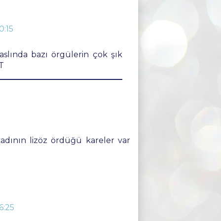
0:15
aslında bazı örgülerin çok şık
T
adının lizöz ördüğü kareler var
6:25