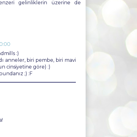
nzeri gelinliklerin üzerine de
10:00
mills :)
 anneler, biri pembe, biri mavi
cinsiyetine göre) :)
bundanız ;) :F
a!