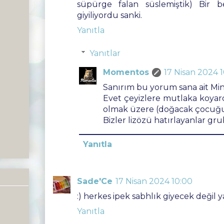
süpürge falan süslemiştik) Bir be
giyiliyordu sanki.
Yanıtla
Yanıtlar
Momentos
17 Nisan 2024 
Sanırım bu yorum sana ait Mind
Evet çeyizlere mutlaka koyardı
olmak üzere (doğacak çocuğun 
Bizler lizözü hatırlayanlar gru
Yanıtla
Sade'Ce
17 Nisan 2024 10:00
:) herkes ipek sabhlık giyecek değil y
Yanıtla