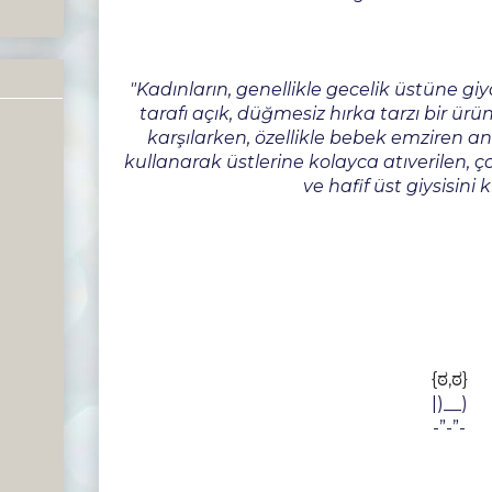
"Kadınların, genellikle gecelik üstüne giyd
tarafı açık, düğmesiz hırka tarzı bir ü
karşılarken, özellikle bebek emziren an
kullanarak üstlerine kolayca atıverilen, 
ve hafif üst giysisini k
{ಠ,ಠ}
|)__)
-”-”-