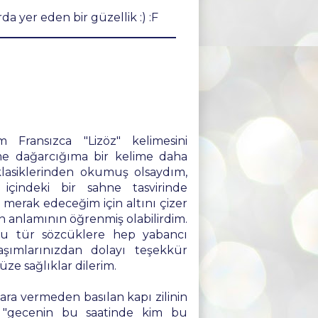
a yer eden bir güzellik :) :F
Fransızca "Lizöz" kelimesini
me dağarcığıma bir kelime daha
klasiklerinden okumuş olsaydım,
çindeki bir sahne tasvirinde
 merak edeceğim için altını çizer
n anlamının öğrenmiş olabilirdim.
bu tür sözcüklere hep yabancı
şımlarınızdan dolayı teşekkür
ze sağlıklar dilerim.
e ara vermeden basılan kapı zilinin
, "gecenin bu saatinde kim bu