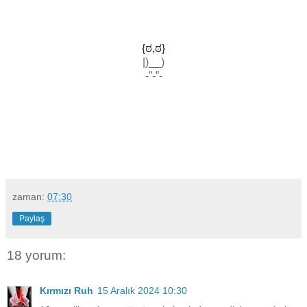
{ಠ,ಠ}
|)__)
-”-”-
zaman:
07:30
Paylaş
18 yorum:
Kırmızı Ruh
15 Aralık 2024 10:30