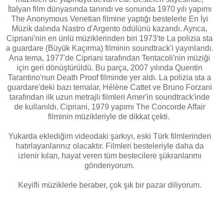
İtalyan film dünyasında tanındı ve sonunda 1970 yılı yapımı
The Anonymous Venetian filmine yaptığı bestelerle En İyi
Müzik dalında Nastro d'Argento ödülünü kazandı. Ayrıca,
Cipriani'nin en ünlü müziklerinden biri 1973'te La polizia sta
a guardare (Büyük Kaçırma) filminin soundtrack'i yayınlandı.
Ana tema, 1977'de Cipriani tarafından Tentacoli'nin müziği
için geri dönüştürüldü. Bu parça, 2007 yılında Quentin
Tarantino'nun Death Proof filminde yer aldı. La polizia sta a
guardare'deki bazı temalar, Hélène Cattet ve Bruno Forzani
tarafından ilk uzun metrajlı filmleri Amer'in soundtrack'inde
de kullanıldı. Cipriani, 1979 yapımı The Concorde Affair
filminin müzikleriyle de dikkat çekti.
Yukarda eklediğim videodaki şarkıyı, eski Türk filmlerinden
hatırlayanlarınız olacaktır. Filmleri besteleriyle daha da
izlenir kılan, hayat veren tüm bestecilere şükranlarımı
gönderiyorum.
Keyifli müziklerle beraber, çok şık bir pazar diliyorum.