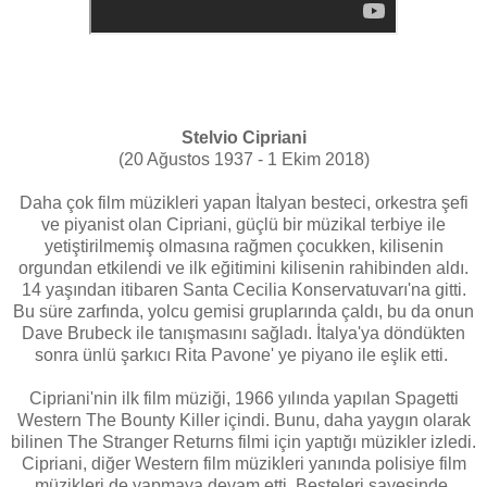
Stelvio Cipriani
(20 Ağustos 1937 - 1 Ekim 2018)
Daha çok film müzikleri yapan İtalyan besteci, orkestra şefi
ve piyanist olan Cipriani, güçlü bir müzikal terbiye ile
yetiştirilmemiş olmasına rağmen çocukken, kilisenin
orgundan etkilendi ve ilk eğitimini kilisenin rahibinden aldı.
14 yaşından itibaren Santa Cecilia Konservatuvarı'na gitti.
Bu süre zarfında, yolcu gemisi gruplarında çaldı, bu da onun
Dave Brubeck ile tanışmasını sağladı. İtalya'ya döndükten
sonra ünlü şarkıcı Rita Pavone' ye piyano ile eşlik etti.
Cipriani'nin ilk film müziği, 1966 yılında yapılan Spagetti
Western The Bounty Killer içindi. Bunu, daha yaygın olarak
bilinen The Stranger Returns filmi için yaptığı müzikler izledi.
Cipriani, diğer Western film müzikleri yanında polisiye film
müzikleri de yapmaya devam etti. Besteleri sayesinde,