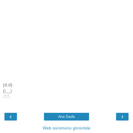
{ಠ,ಠ}
|)__)
-”-”-
‹
›
Ana Sayfa
Web sürümünü görüntüle