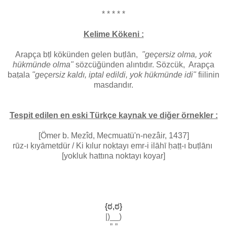
* * * * *
Kelime Kökeni :
Arapça bṭl kökünden gelen buṭlān,
"geçersiz olma, yok
hükmünde olma"
sözcüğünden alıntıdır. Sözcük, Arapça
baṭala
"geçersiz kaldı, iptal edildi, yok hükmünde idi"
fiilinin
masdarıdır.
Tespit edilen en eski Türkçe kaynak ve diğer örnekler :
[Ömer b. Mezîd, Mecmuatü'n-nezâir, 1437]
rūz-ı ḳıyāmetdür / Ki kılur noḳtayı emr-i ilāhī ḥaṭṭ-ı buṭlānı
[yokluk hattına noktayı koyar]
{ಠ,ಠ}
|)__)
-”-”-