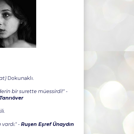
fat)
Dokunaklı.
rin bir surette müessirdi!" -
Tanrıöver
li.
 vardı." -
Ruşen Eşref Ünaydın