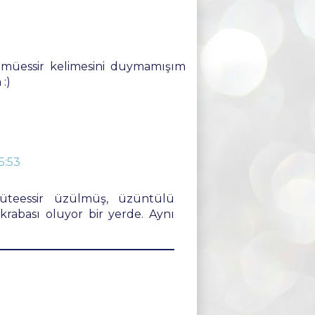
a müessir kelimesini duymamışım
:)
5:53
üteessir üzülmüş, üzüntülü
rabası oluyor bir yerde. Aynı