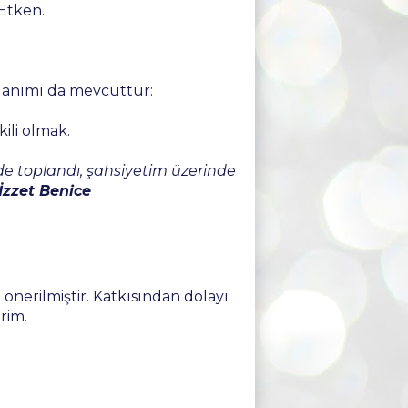
Etken.
ullanımı da mevcuttur:
kili olmak.
e toplandı, şahsiyetim üzerinde
İzzet Benice
önerilmiştir. Katkısından dolayı
rim.