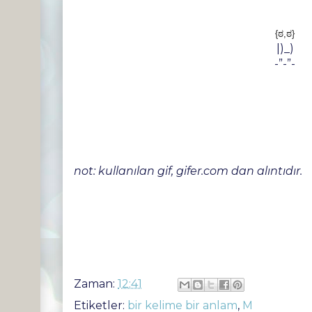
{ಠ,ಠ}
|)_)
-”-”-
not: kullanılan gif, gifer.com dan alıntıdır.
Zaman:
12:41
Etiketler:
bir kelime bir anlam
,
M