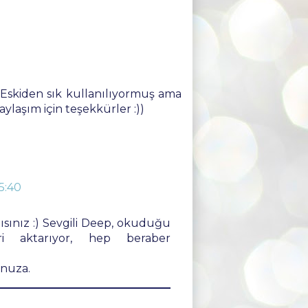
 Eskiden sık kullanılıyormuş ama
laşım için teşekkürler :))
5:40
ısınız :) Sevgili Deep, okuduğu
eri aktarıyor, hep beraber
nuza.