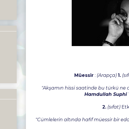
Müessir
:
(Arapça)
1.
(sı
"Akşamın hissi saatinde bu türkü ne de
Hamdullah Suphi 
2.
(sıfat)
Etki
"Cümlelerin altında hafif müessir bir eda