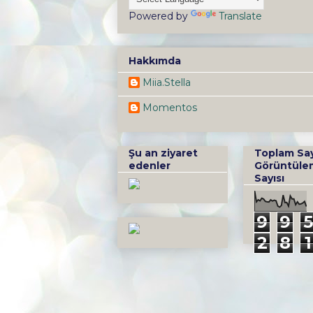
Powered by
Translate
Hakkımda
Miia.Stella
Momentos
Şu an ziyaret
Toplam Sa
edenler
Görüntüle
Sayısı
9
9
5
2
8
1