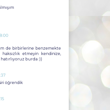
almışım
8:00
em de birbirlerine benzemekte
e haksızlık etmeyin kendinize,
 hatırlıyoruz burda :))
:37
iri öğrendik
:15