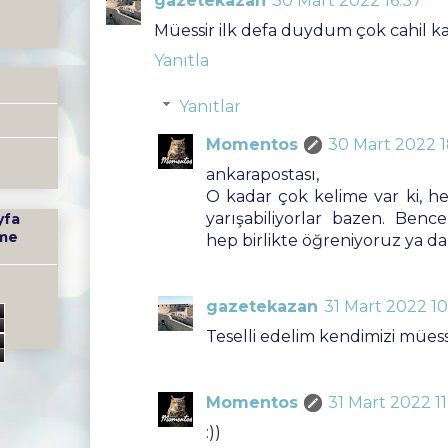
gazetekazan
30 Mart 2022 16:37
Müessir ilk defa duydum çok cahil k
Yanıtla
Yanıtlar
Momentos
30 Mart 2022 1
ankarapostası,
O kadar çok kelime var ki, h
yarışabiliyorlar bazen. Benc
yfa
me
hep birlikte öğreniyoruz ya da
gazetekazan
31 Mart 2022 10
Teselli edelim kendimizi müess
Momentos
31 Mart 2022 11
:))