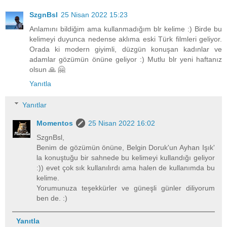
SzgnBsl
25 Nisan 2022 15:23
Anlamını bildiğim ama kullanmadığım blr kelime :) Birde bu
kelimeyi duyunca nedense aklıma eski Türk filmleri geliyor.
Orada ki modern giyimli, düzgün konuşan kadınlar ve
adamlar gözümün önüne geliyor :) Mutlu blr yeni haftanız
olsun 🙏 🤗
Yanıtla
Yanıtlar
Momentos
25 Nisan 2022 16:02
SzgnBsl,
Benim de gözümün önüne, Belgin Doruk'un Ayhan Işık'
la konuştuğu bir sahnede bu kelimeyi kullandığı geliyor
:)) evet çok sık kullanılırdı ama halen de kullanımda bu
kelime.
Yorumunuza teşekkürler ve güneşli günler diliyorum
ben de. :)
Yanıtla