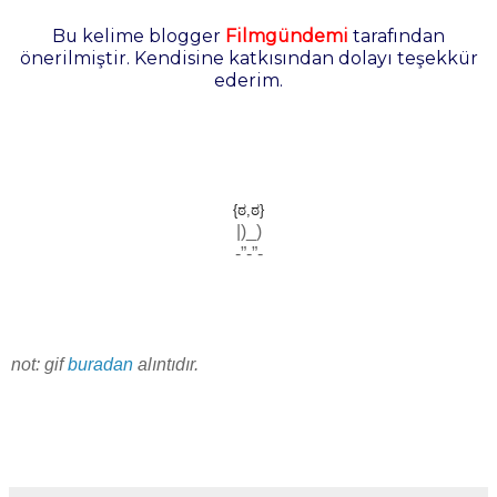
Bu kelime blogger
Filmgündemi
tarafından
önerilmiştir. Kendisine katkısından dolayı teşekkür
ederim.
{ಠ,ಠ}
|)_)
-”-”-
not: gif
buradan
alıntıdır.