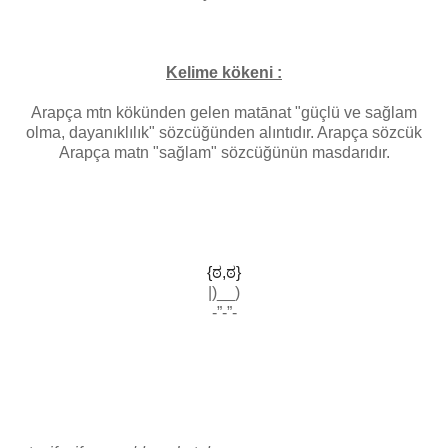
Kelime kökeni :
Arapça mtn kökünden gelen matānat "güçlü ve sağlam
olma, dayanıklılık" sözcüğünden alıntıdır. Arapça sözcük
Arapça matn "sağlam" sözcüğünün masdarıdır.
{ಠ,ಠ}
|)__)
-”-”-