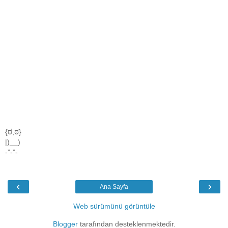
{ಠ,ಠ}
|)__)
-”-”-
‹
›
Ana Sayfa
Web sürümünü görüntüle
Blogger
tarafından desteklenmektedir.