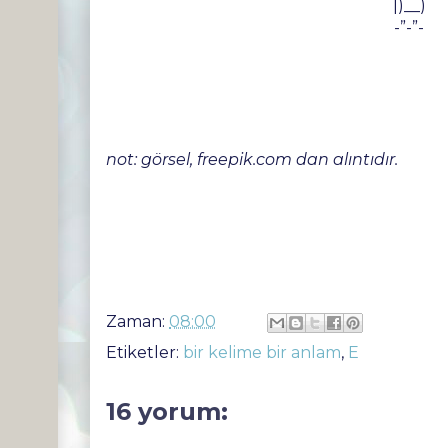
|)__)
-”-”-
not: görsel, freepik.com dan alıntıdır.
Zaman:
08:00
Etiketler:
bir kelime bir anlam
,
E
16 yorum: