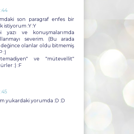
1:44
umdaki son paragraf enfes bir
istiyorum :Y :Y
i yazı ve konuşmalarımda
llanmayı severim. (Bu arada
değince olanlar oldu bitmemiş
 :)
temadiyen" ve "mütevellit"
rler :) :F
1:45
dum yukardaki yorumda :D :D