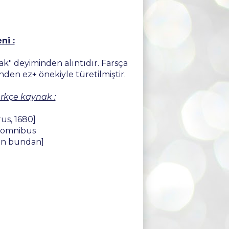
ni :
k" deyiminden alıntıdır. Farsça
en ez+ önekiyle türetilmiştir.
ürkçe kaynak :
us, 1680]
s omnibus
ün bundan]