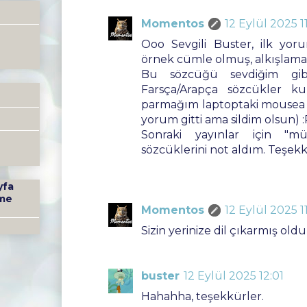
Momentos
12 Eylül 2025 1
Ooo Sevgili Buster, ilk yor
örnek cümle olmuş, alkışlamak 
Bu sözcüğü sevdiğim gib
Farsça/Arapça sözcükler ku
parmağım laptoptaki mousea 
yorum gitti ama sildim olsun) :P
Sonraki yayınlar için "mü
sözcüklerini not aldım. Teşekkü
yfa
me
Momentos
12 Eylül 2025 1
Sizin yerinize dil çıkarmış ol
buster
12 Eylül 2025 12:01
Hahahha, teşekkürler.