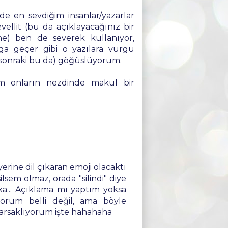
e en sevdiğim insanlar/yazarlar
vellit (bu da açıklayacağınız bir
ehe) ben de severek kullanıyor,
alga geçer gibi o yazılara vurgu
 sonraki bu da) göğüslüyorum.
im onların nezdinde makul bir
erine dil çıkaran emoji olacaktı
ilsem olmaz, orada "silindi" diye
aka... Açıklama mı yaptım yoksa
rum belli değil, ama böyle
sarsaklıyorum işte hahahaha