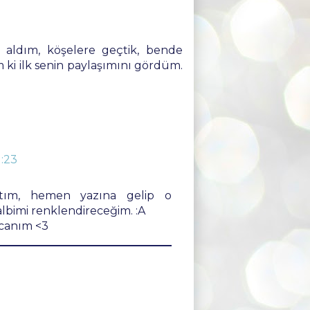
a aldım, köşelere geçtik, bende
 ki ilk senin paylaşımını gördüm.
1:23
ştım, hemen yazına gelip o
albimi renklendireceğim. :A
 canım <3