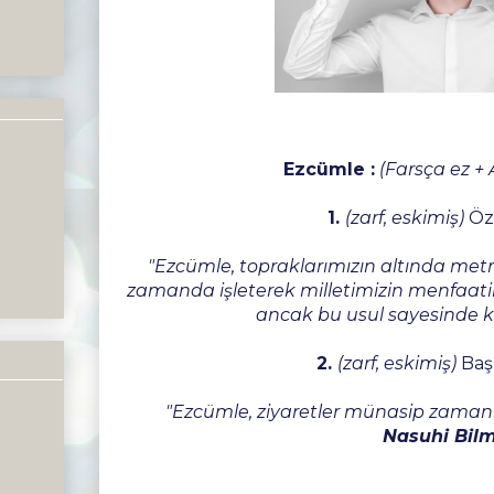
Ezcümle :
(Farsça ez +
1.
(zarf, eskimiş)
Öze
"Ezcümle, topraklarımızın altında met
zamanda işleterek milletimizin menfaa
ancak bu usul sayesinde ka
2.
(zarf, eskimiş)
Başl
"Ezcümle, ziyaretler münasip zamanl
Nasuhi Bil