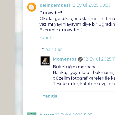
pelinpembesi
12 Eylül 2025 09:37
Günaydın!!
Okula geldik, çocuklarımı sınıfım
yazımı yayınlayayım diye bir uğradım
Ezcümle günaydın :)
Yanıtla
Yanıtlar
Momentos
12 Eylül 2025 1
Buketciğim merhaba :)
Harika, yayınlara bakmamı
güzelim fotoğraf kareleri ile k
Teşekkürler, kalpten sevgiler
Yanıtla