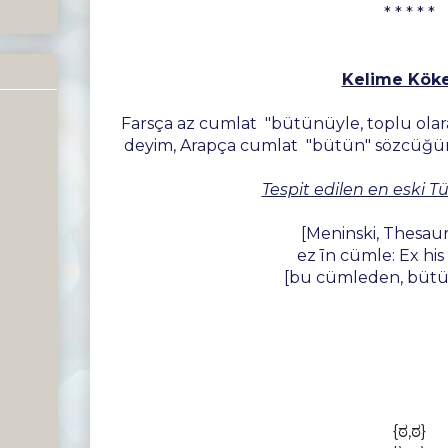
* * * * *
Kelime Köke
Farsça az cumlat "bütünüyle, toplu olara
deyim, Arapça cumlat "bütün" sözcüğünd
Tespit edilen en eski T
[Meninski, Thesaur
ez īn cümle: Ex hi
[bu cümleden, büt
{ಠ,ಠ}