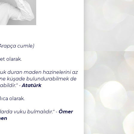
 Arapça cumle)
t olarak.
ruk duran maden hazinelerini az
tine küşade bulundurabilmek de
bildir." -
Atatürk
ıca olarak.
arda vuku bulmalıdır." -
Ömer
men