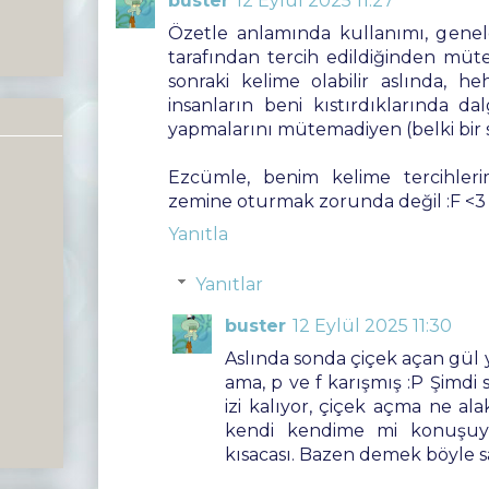
buster
12 Eylül 2025 11:27
Özetle anlamında kullanımı, geneld
tarafından tercih edildiğinden müte
sonraki kelime olabilir aslında, h
insanların beni kıstırdıklarında d
yapmalarını mütemadiyen (belki bir
Ezcümle, benim kelime tercihler
zemine oturmak zorunda değil :F <3
Yanıtla
Yanıtlar
buster
12 Eylül 2025 11:30
Aslında sonda çiçek açan gül y
ama, p ve f karışmış :P Şimdi s
izi kalıyor, çiçek açma ne al
kendi kendime mi konuşuyo
kısacası. Bazen demek böyle 