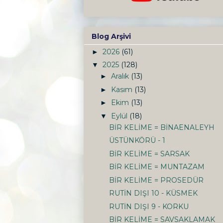
Blog Arşivi
2026
(61)
►
2025
(128)
▼
Aralık
(13)
►
Kasım
(13)
►
Ekim
(13)
►
Eylül
(18)
▼
BİR KELİME = BİNAENALEYH
ÜSTÜNKÖRÜ - 1
BİR KELİME = SARSAK
BİR KELİME = MUNTAZAM
BİR KELİME = PROSEDÜR
RUTİN DIŞI 10 - KÜSMEK
RUTİN DIŞI 9 - KORKU
BİR KELİME = SAVSAKLAMAK