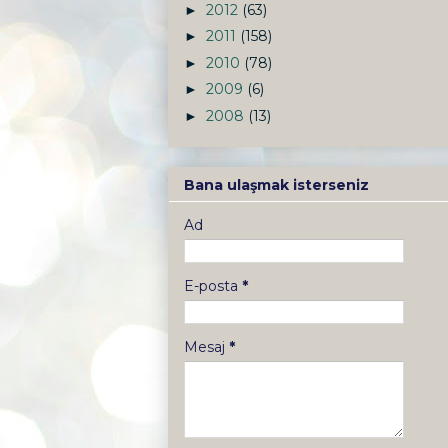
2012
(63)
►
2011
(158)
►
2010
(78)
►
2009
(6)
►
2008
(13)
►
Bana ulaşmak isterseniz
Ad
E-posta
*
Mesaj
*