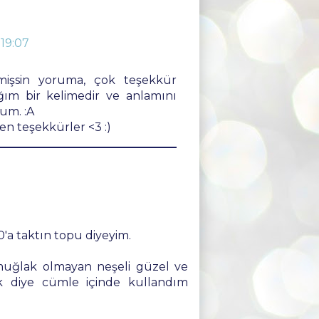
19:07
mişsin yoruma, çok teşekkür
ım bir kelimedir ve anlamını
rum. :A
en teşekkürler <3 :)
0'a taktın topu diyeyim.
 muğlak olmayan neşeli güzel ve
k diye cümle içinde kullandım