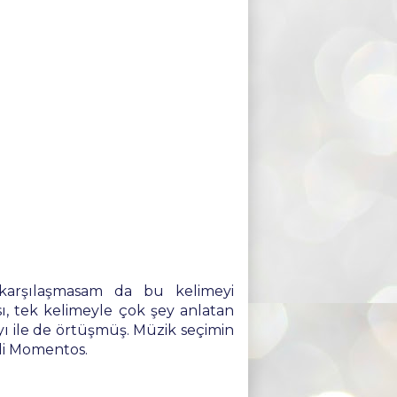
arşılaşmasam da bu kelimeyi
sı, tek kelimeyle çok şey anlatan
yı ile de örtüşmüş. Müzik seçimin
ili Momentos.