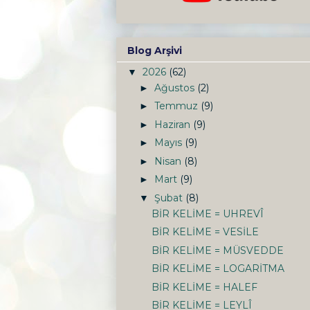
Blog Arşivi
2026
(62)
▼
Ağustos
(2)
►
Temmuz
(9)
►
Haziran
(9)
►
Mayıs
(9)
►
Nisan
(8)
►
Mart
(9)
►
Şubat
(8)
▼
BİR KELİME = UHREVÎ
BİR KELİME = VESİLE
BİR KELİME = MÜSVEDDE
BİR KELİME = LOGARİTMA
BİR KELİME = HALEF
BİR KELİME = LEYLÎ