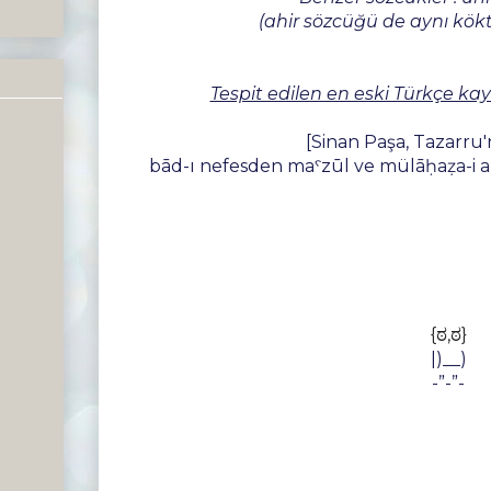
(ahir sözcüğü de aynı kök
Tespit edilen en eski Türkçe kay
[Sinan Paşa, Tazarru
bād-ı nefesden maˁzūl ve mülāḥaẓa-i a
{ಠ,ಠ}
|)__)
-”-”-