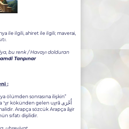
ile ilgili, ahiret ile ilgili; maverai,
tı.
ya, bu renk / Havayı dolduran
amdi Tanpınar
ni :
r kökünden gelen uχrā أُخْرَى
halidir. Arapça sözcük Arapça āχir
ün sıfatı dişilidir.
ra, uhreviyat