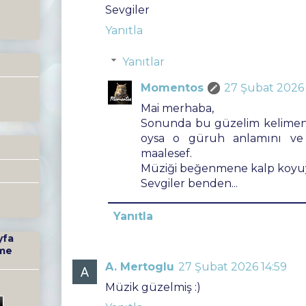
Sevgiler
Yanıtla
Yanıtlar
Momentos
27 Şubat 2026 
Mai merhaba,
Sonunda bu güzelim kelimenin 
oysa o güruh anlamını ve ağ
maalesef.
Müziği beğenmene kalp koyuy
Sevgiler benden...
Yanıtla
yfa
me
A. Mertoglu
27 Şubat 2026 14:59
Müzik güzelmiş :)
9