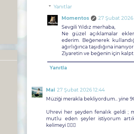
Yanıtlar
Momentos
27 Şubat 2026 
Sevgili Yıldız merhaba,
Ne güzel açıklamalar ekle
ederim. Beğenerek kullandığ
ağırlığınca taşıdığına inanıyo
Ziyaretin ve beğenin için kalpt
Yanıtla
Mai
27 Şubat 2026 12:44
Müziği merakla bekliyordum... yine 9
Uhrevi her şeyden fenalık geldi ;
mutlu eden şeyler istiyorum artı
kelimeyi 🤷🏻‍♀️