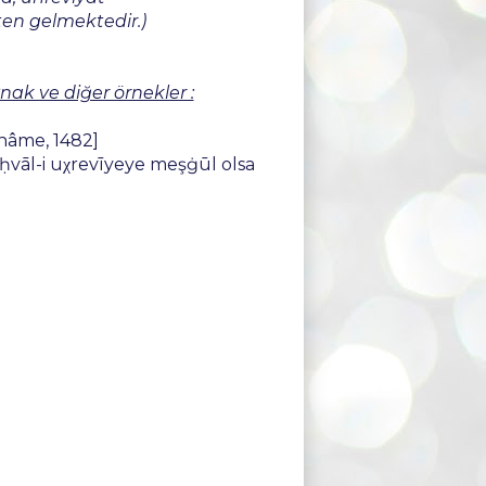
ten gelmektedir.)
nak ve diğer örnekler :
'nâme, 1482]
ḥvāl-i uχrevīyeye meşġūl olsa