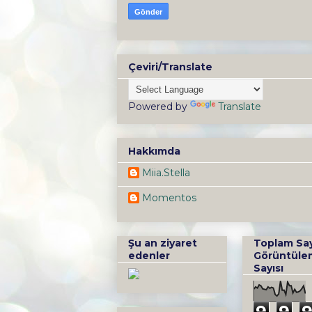
Çeviri/Translate
Powered by
Translate
Hakkımda
Miia.Stella
Momentos
Şu an ziyaret
Toplam Sa
edenler
Görüntüle
Sayısı
9
9