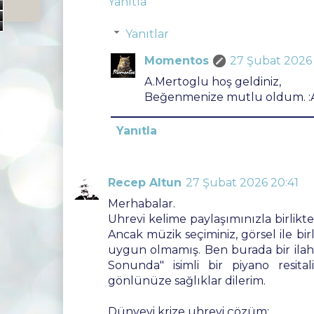
Yanıtla
9
Yanıtlar
Momentos
27 Şubat 2026 
A.Mertoglu hoş geldiniz,
Beğenmenize mutlu oldum. :A
Yanıtla
Recep Altun
27 Şubat 2026 20:41
Merhabalar.
Uhrevi kelime paylaşımınızla birlikt
Ancak müzik seçiminiz, görsel ile bir
uygun olmamış. Ben burada bir ila
Sonunda" isimli bir piyano resital
gönlünüze sağlıklar dilerim.
Dünyevi krize uhrevi çözüm: