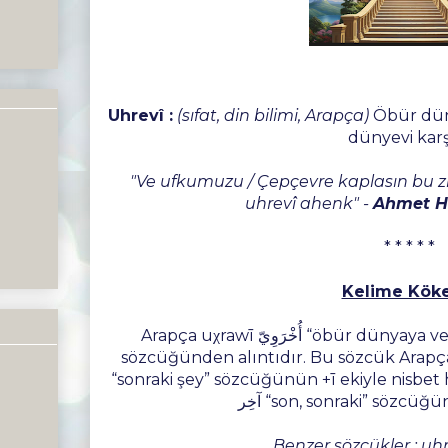
Uhrevî :
(sıfat, din bilimi, Arapça)
Öbür dünya 
dünyevi karşı
"Ve ufkumuzu / Çepçevre kaplasın bu zi
uhrevî ahenk" -
Ahmet H
* * * * *
Kelime Köke
Arapça uχrawī أُخْرَوِيّ‎ “öbür dünyaya veya ölümden sonrasına ilişkin”
sözcüğünden alıntıdır. Bu sözcük Arapça ˀχ
“sonraki şey” sözcüğünün +ī ekiyle nisbet 
آخِر “son, sonraki” sözcüğün
Benzer sözcükler : uh